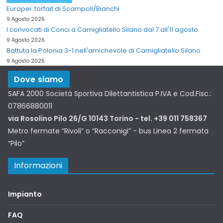
Europei: forfait di Scampoli/Bianchi
9 Agosto 2026
I convocati di Conci a Camigliatello Silano dal 7 all'11 agosto
9 Agosto 2026
Battuta la Polonia 3-1 nell'amichevole di Camigliatello Silano
9 Agosto 2026
Dove siamo
SAFA 2000 Società Sportiva Dilettantistica P.IVA e Cod.Fisc.:
07866880011
via Rosolino Pilo 26/G 10143 Torino - tel. +39 011 758367
Metro fermate “Rivoli” o “Racconigi” - bus Linea 2 fermata
“Pilo”
Informazioni
Impianto
FAQ