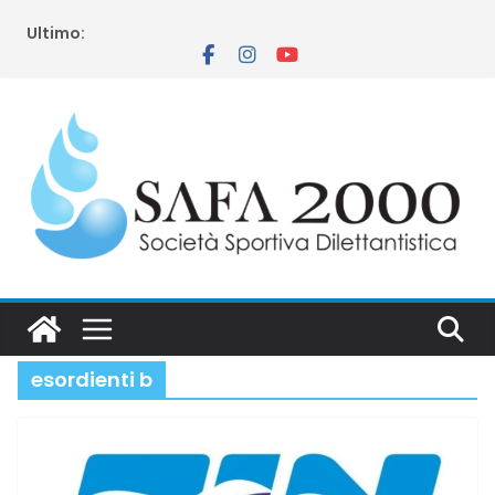
Salta
Ultimo:
al
contenuto
esordienti b