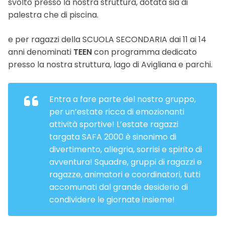
svolto presso la nostra struttura, dotata sia di
palestra che di piscina.
e per ragazzi della SCUOLA SECONDARIA dai 11 ai 14
anni denominati
TEEN
con programma dedicato
presso la nostra struttura, lago di Avigliana e parchi.
Entra a fare parte del nostro gruppo,
per un’estate ricca di emozionanti
attività sportive! L’estate ragazzi
targata SAFA 2000 è sinonimo di
divertimento, allegria, sorrisi e spirito di
avventura! Squadre, gruppi di ragazzi e
ragazze, animatori e coordinatori, tutti
accomunati dal grande desiderio di
condividere le giornate insieme!