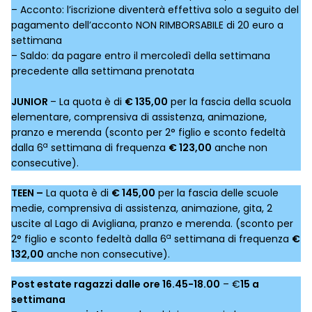
– Acconto: l’iscrizione diventerà effettiva solo a seguito del
pagamento dell’acconto NON RIMBORSABILE di 20 euro a
settimana
– Saldo: da pagare entro il mercoledì della settimana
precedente alla settimana prenotata
JUNIOR
– La quota è di
€ 135,00
per la fascia della scuola
elementare, comprensiva di assistenza, animazione,
pranzo e merenda (sconto per 2° figlio e sconto fedeltà
a
dalla 6
settimana di frequenza
€ 123,00
anche non
consecutive).
TEEN –
La quota è di
€ 145,00
per la fascia delle scuole
medie, comprensiva di assistenza, animazione, gita, 2
uscite al Lago di Avigliana, pranzo e merenda. (sconto per
a
2° figlio e sconto fedeltà dalla 6
settimana di frequenza
€
132,00
anche non consecutive).
Post estate ragazzi dalle ore 16.45-18.00
– €
15 a
settimana