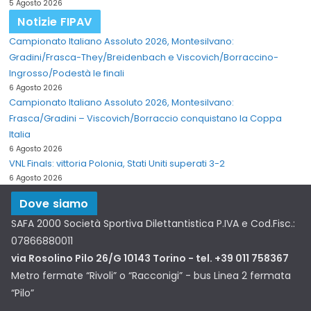
5 Agosto 2026
Notizie FIPAV
Campionato Italiano Assoluto 2026, Montesilvano:
Gradini/Frasca-They/Breidenbach e Viscovich/Borraccino-
Ingrosso/Podestà le finali
6 Agosto 2026
Campionato Italiano Assoluto 2026, Montesilvano:
Frasca/Gradini – Viscovich/Borraccio conquistano la Coppa
Italia
6 Agosto 2026
VNL Finals: vittoria Polonia, Stati Uniti superati 3-2
6 Agosto 2026
Dove siamo
SAFA 2000 Società Sportiva Dilettantistica P.IVA e Cod.Fisc.:
07866880011
via Rosolino Pilo 26/G 10143 Torino - tel. +39 011 758367
Metro fermate “Rivoli” o “Racconigi” - bus Linea 2 fermata
“Pilo”