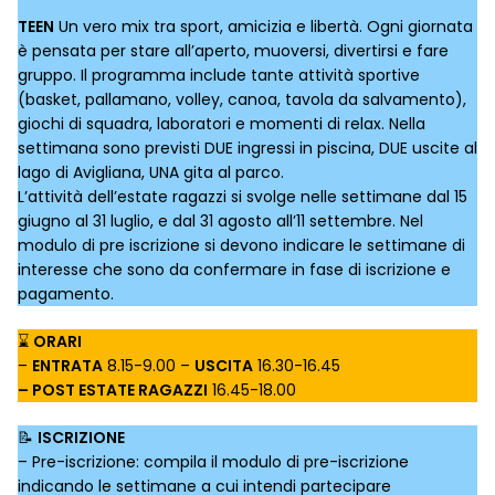
TEEN
Un vero mix tra sport, amicizia e libertà. Ogni giornata
è pensata per stare all’aperto, muoversi, divertirsi e fare
gruppo. Il programma include tante attività sportive
(basket, pallamano, volley, canoa, tavola da salvamento),
giochi di squadra, laboratori e momenti di relax. Nella
settimana sono previsti DUE ingressi in piscina, DUE uscite al
lago di Avigliana, UNA gita al parco.
L’attività dell’estate ragazzi si svolge nelle settimane dal 15
giugno al 31 luglio, e dal 31 agosto all’11 settembre. Nel
modulo di pre iscrizione si devono indicare le settimane di
interesse che sono da confermare in fase di iscrizione e
pagamento.
⌛
ORARI
–
ENTRATA
8.15-9.00 –
USCITA
16.30-16.45
– POST ESTATE RAGAZZI
16.45-18.00
📝
ISCRIZIONE
– Pre-iscrizione: compila il modulo di pre-iscrizione
indicando le settimane a cui intendi partecipare