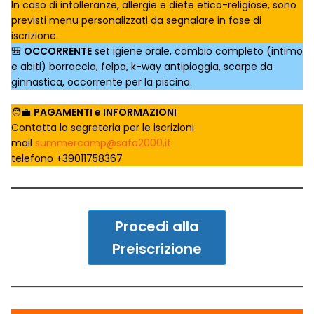
In caso di intolleranze, allergie e diete etico-religiose, sono
previsti menu personalizzati da segnalare in fase di
iscrizione.
🎒
OCCORRENTE
set igiene orale, cambio completo (intimo
e abiti) borraccia, felpa, k-way antipioggia, scarpe da
ginnastica, occorrente per la piscina.
🧑‍💼
PAGAMENTI e INFORMAZIONI
Contatta la segreteria per le iscrizioni
mail
summercamp@safa2000.it
telefono +39011758367
Procedi alla
Preiscrizione