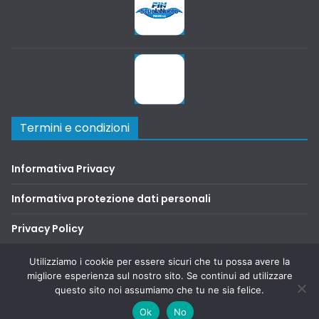
Termini e condizioni
Informativa Privacy
Informativa protezione dati personali
Privacy Policy
Terms and Conditions
Utilizziamo i cookie per essere sicuri che tu possa avere la
migliore esperienza sul nostro sito. Se continui ad utilizzare
questo sito noi assumiamo che tu ne sia felice.
Copyright © 2026
SAFA2000
. Tutti i diritti riservati.
Ok
No