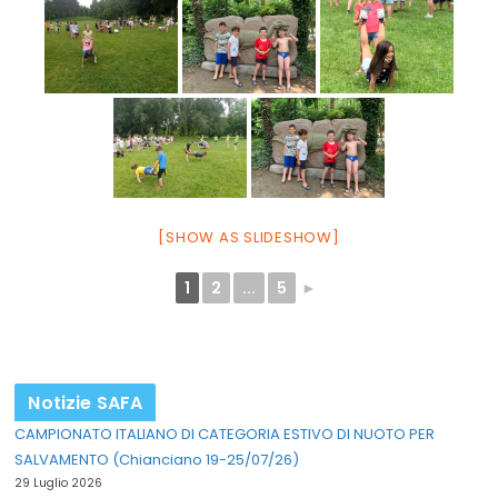
[SHOW AS SLIDESHOW]
1
2
...
5
►
Notizie SAFA
CAMPIONATO ITALIANO DI CATEGORIA ESTIVO DI NUOTO PER
SALVAMENTO (Chianciano 19-25/07/26)
29 Luglio 2026