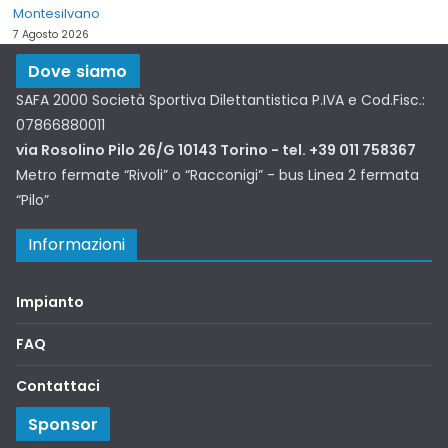
Montesilvano
7 Agosto 2026
Dove siamo
SAFA 2000 Società Sportiva Dilettantistica P.IVA e Cod.Fisc.:
07866880011
via Rosolino Pilo 26/G 10143 Torino - tel. +39 011 758367
Metro fermate “Rivoli” o “Racconigi” - bus Linea 2 fermata
“Pilo”
Informazioni
Impianto
FAQ
Contattaci
Sponsor