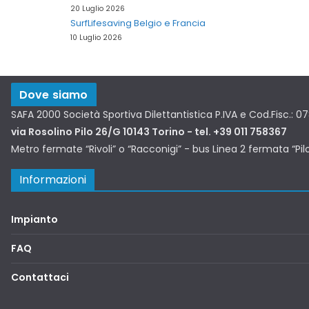
20 Luglio 2026
SurfLifesaving Belgio e Francia
10 Luglio 2026
Dove siamo
SAFA 2000 Società Sportiva Dilettantistica P.IVA e Cod.Fisc.: 
via Rosolino Pilo 26/G 10143 Torino - tel. +39 011 758367
Metro fermate “Rivoli” o “Racconigi” - bus Linea 2 fermata “Pil
Informazioni
Impianto
FAQ
Contattaci