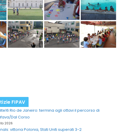
tizie FIPAV
lite16 Rio de Janeiro: termina agli ottavi il percorso di
afava/Dal Corso
sto 2026
inals: vittoria Polonia, Stati Uniti superati 3-2