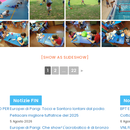
[SHOW AS SLIDESHOW]
1
2
...
22
►
Notizie FIN
No
O PER
Europei di Parigi. Tocci e Santoro lontani dal podio.
BPT E
Pellacani migliore tuffatrice del 2025
Cott
5 Agosto 2026
6 Ago
Europei di Parigi. Che show! L'acrobatico è di bronzo
VNL F