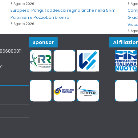
5 Agosto 2026
6 Ago
Europei di Parigi. Taddeucci regina anche nella 5 km.
Campi
Paltrinieri e Pozzobon bronzo
Grad
5 Agosto 2026
Visco
6 Ago
Sponsor
Affiliazion
07866880011
o”