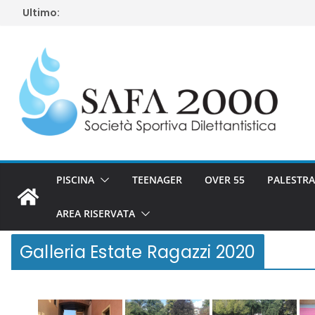
Salta
Ultimo:
al
contenuto
PISCINA
TEENAGER
OVER 55
PALESTRA
AREA RISERVATA
Galleria Estate Ragazzi 2020