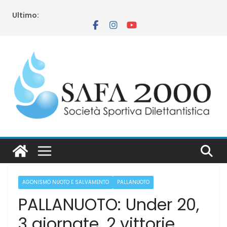
Salta
Ultimo:
al
contenuto
AGONISMO NUOTO E SALVAMENTO
PALLANUOTO
PALLANUOTO: Under 20,
3 giornate, 2 vittorie.