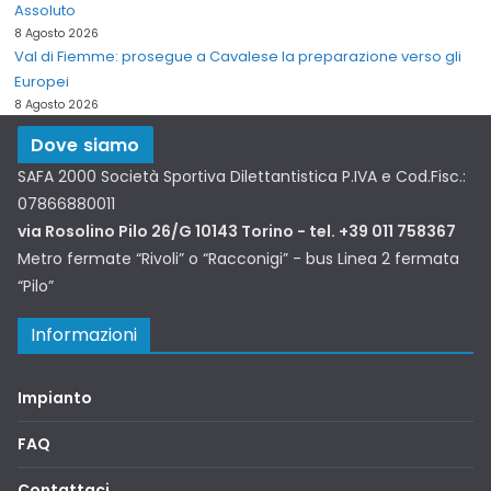
Assoluto
8 Agosto 2026
Val di Fiemme: prosegue a Cavalese la preparazione verso gli
Europei
8 Agosto 2026
Dove siamo
SAFA 2000 Società Sportiva Dilettantistica P.IVA e Cod.Fisc.:
07866880011
via Rosolino Pilo 26/G 10143 Torino - tel. +39 011 758367
Metro fermate “Rivoli” o “Racconigi” - bus Linea 2 fermata
“Pilo”
Informazioni
Impianto
FAQ
Contattaci