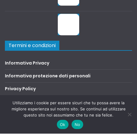
Termini e condizioni
Informativa Privacy
Informativa protezione dati personali
Privacy Policy
Terms and Conditions
Utilizziamo i cookie per essere sicuri che tu possa avere la
migliore esperienza sul nostro sito. Se continui ad utilizzare
questo sito noi assumiamo che tu ne sia felice.
Copyright © 2026
SAFA2000
. Tutti i diritti riservati.
Ok
No
Tema:
ColorMag
di ThemeGrill. Powered by
WordPress
.
Social Media Auto Publish
Powered By :
XYZScripts.com