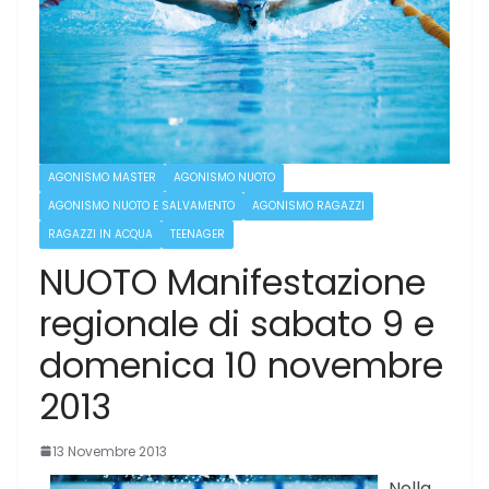
AGONISMO MASTER
AGONISMO NUOTO
AGONISMO NUOTO E SALVAMENTO
AGONISMO RAGAZZI
RAGAZZI IN ACQUA
TEENAGER
NUOTO Manifestazione
regionale di sabato 9 e
domenica 10 novembre
2013
13 Novembre 2013
Nella