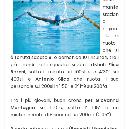
manife
stazion
e
region
ale di
nuoto
che si
è tenuta sabato 9 e domenica 10 i risultati, tra i
più grandi della squadra, si sono distinti
Elisa
Borasi
, sotto il minuto sui 100sl e a 4’30” sui
400sl, e
Antonio Sileo
che nuota il suo
personale sui 200sl in 1’58” e 2’11″9 sui 200fa.
Tra i più giovani, buon crono per
Giovanna
Montagna
sui 100ra, sotto l’ 1’18” e un
miglioramento di 8 secondi sui 200mx (2’35”).
Bene la categoria ragazzi (
Faccinti
,
Maggiolino
,