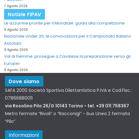
7 Agosto 2026
Notizie FIPAV
Le azzurrine pronte per il Mondiale: guida alla competizione
8 Agosto 2026
Nazionale Under 20, le convocazioni per il Campionato Italiano
Assoluto
8 Agosto 2026
Val di Fiemme: prosegue a Cavalese la preparazione verso gli
Europei
8 Agosto 2026
Dove siamo
SAFA 2000 Società Sportiva Dilettantistica P.IVA e Cod.Fisc.:
07866880011
via Rosolino Pilo 26/G 10143 Torino - tel. +39 011 758367
Metro fermate “Rivoli” o “Racconigi” - bus Linea 2 fermata
“Pilo”
Informazioni