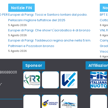
Notizie FIN
No
O PER
Europei di Parigi. Tocci e Santoro lontani dal podio.
BPT E
Pellacani migliore tuffatrice del 2025
Cott
5 Agosto 2026
6 Ago
Europei di Parigi. Che show! L'acrobatico è di bronzo
VNL F
5 Agosto 2026
6 Ago
Europei di Parigi. Taddeucci regina anche nella 5 km.
Campi
Paltrinieri e Pozzobon bronzo
Grad
5 Agosto 2026
Visco
6 Ago
Sponsor
Affiliazion
07866880011
o”