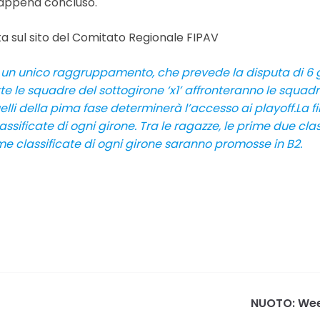
 appena concluso.
a sul sito del Comitato Regionale FIPAV
no in un unico raggruppamento, che prevede la disputa di
utte le squadre del sottogirone ‘x1’ affronteranno le squa
li della pima fase determinerà l’accesso ai playoff.La fi
ssificate di ogni girone. Tra le ragazze, le prime due cla
ime classificate di ogni girone saranno promosse in B2.
NUOTO: Week