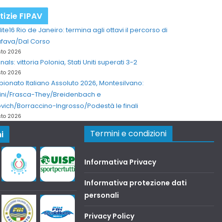
tizie FIPAV
lite16 Rio de Janeiro: termina agli ottavi il percorso di
afava/Dal Corso
sto 2026
inals: vittoria Polonia, Stati Uniti superati 3-2
sto 2026
onato Italiano Assoluto 2026, Montesilvano:
ini/Frasca-They/Breidenbach e
vich/Borraccino-Ingrosso/Podestà le finali
sto 2026
Termini e condizioni
i
Informativa Privacy
Informativa protezione dati
personali
Privacy Policy