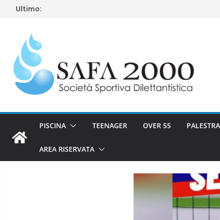
Salta
Ultimo:
al
contenuto
PISCINA
TEENAGER
OVER 55
PALESTRA
AREA RISERVATA