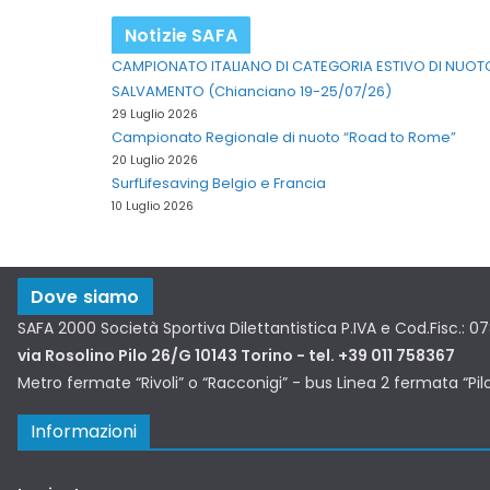
Notizie SAFA
CAMPIONATO ITALIANO DI CATEGORIA ESTIVO DI NUOT
SALVAMENTO (Chianciano 19-25/07/26)
29 Luglio 2026
Campionato Regionale di nuoto “Road to Rome”
20 Luglio 2026
SurfLifesaving Belgio e Francia
10 Luglio 2026
Dove siamo
SAFA 2000 Società Sportiva Dilettantistica P.IVA e Cod.Fisc.: 
via Rosolino Pilo 26/G 10143 Torino - tel. +39 011 758367
Metro fermate “Rivoli” o “Racconigi” - bus Linea 2 fermata “Pil
Informazioni