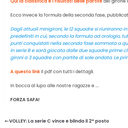
Qui la classifica e i risultati delle partite
del girone
Ecco invece la formula della seconda fase, pubblicat
Dagli attuali minigironi, le 12 squadre si riuniran
predefiniti in cui, secondo la formula ad orologio, t
punti conquistati nella seconda fase sommata a quel
in serie B e sarà giocata dalle due squadre prime cla
gironi a 3 squadre con partite di sole andata. Le pr
A questo link
il pdf con tutti i dettagli.
In bocca al lupo alle nostre ragazze e ….
FORZA SAFA!
VOLLEY: La serie C vince e blinda il 2° posto