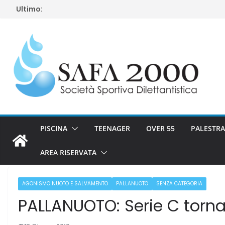
Salta
Ultimo:
al
contenuto
PISCINA
TEENAGER
OVER 55
PALESTRA
AREA RISERVATA
AGONISMO NUOTO E SALVAMENTO
PALLANUOTO
SENZA CATEGORIA
PALLANUOTO: Serie C torna 