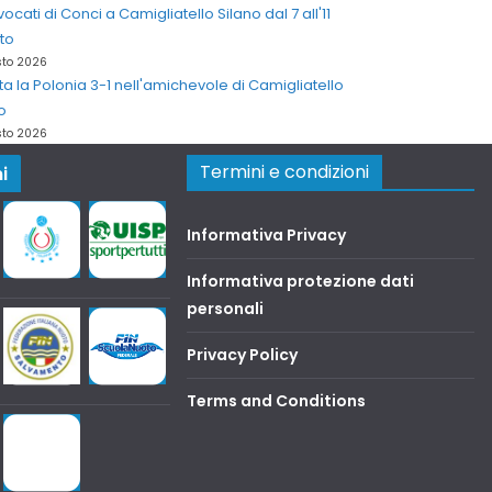
vocati di Conci a Camigliatello Silano dal 7 all'11
to
sto 2026
ta la Polonia 3-1 nell'amichevole di Camigliatello
o
sto 2026
Termini e condizioni
i
Informativa Privacy
Informativa protezione dati
personali
Privacy Policy
Terms and Conditions