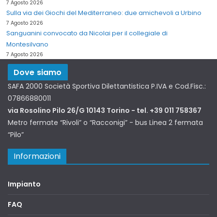
7 Agosto 2026
Sulla via dei Giochi del Mediterraneo: due amichevoli a Urbino
7 Agosto 2026
Sanguanini convocato da Nicolai per il collegiale di
Montesilvano
7 Agosto 2026
Dove siamo
SAFA 2000 Società Sportiva Dilettantistica P.IVA e Cod.Fisc.:
07866880011
via Rosolino Pilo 26/G 10143 Torino - tel. +39 011 758367
Metro fermate “Rivoli” o “Racconigi” - bus Linea 2 fermata
“Pilo”
Informazioni
Impianto
FAQ