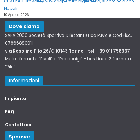
CEV Enel EuroVolley 2026: riapertura biglietteria, si comincia con
Napoli
10 Agosto 2026
Dove siamo
SAFA 2000 Società Sportiva Dilettantistica P.IVA e Cod.Fisc.:
07866880011
via Rosolino Pilo 26/G 10143 Torino - tel. +39 011 758367
Metro fermate “Rivoli” o “Racconigi” - bus Linea 2 fermata
“Pilo”
Informazioni
Impianto
FAQ
Contattaci
Sponsor