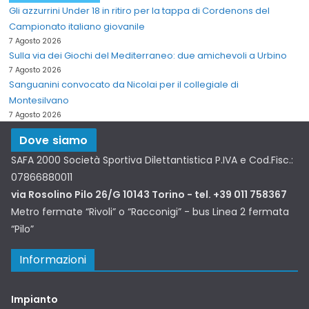
Gli azzurrini Under 18 in ritiro per la tappa di Cordenons del
Campionato italiano giovanile
7 Agosto 2026
Sulla via dei Giochi del Mediterraneo: due amichevoli a Urbino
7 Agosto 2026
Sanguanini convocato da Nicolai per il collegiale di
Montesilvano
7 Agosto 2026
Dove siamo
SAFA 2000 Società Sportiva Dilettantistica P.IVA e Cod.Fisc.:
07866880011
via Rosolino Pilo 26/G 10143 Torino - tel. +39 011 758367
Metro fermate “Rivoli” o “Racconigi” - bus Linea 2 fermata
“Pilo”
Informazioni
Impianto