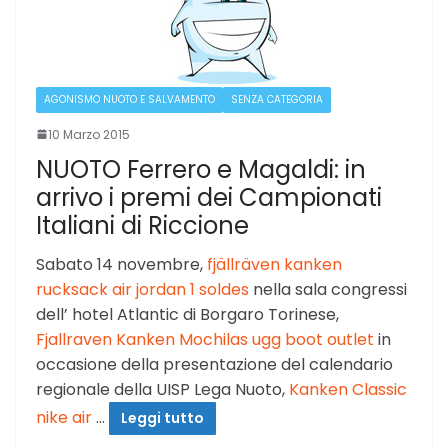
AGONISMO NUOTO E SALVAMENTO
SENZA CATEGORIA
10 Marzo 2015
NUOTO Ferrero e Magaldi: in
arrivo i premi dei Campionati
Italiani di Riccione
Sabato 14 novembre,
fjällräven kanken
rucksack
air jordan 1 soldes
nella sala congressi
dell’ hotel Atlantic di Borgaro Torinese,
Fjallraven Kanken Mochilas
ugg boot outlet
in
occasione della presentazione del calendario
regionale della UISP Lega Nuoto,
Kanken Classic
nike air
…
Leggi tutto