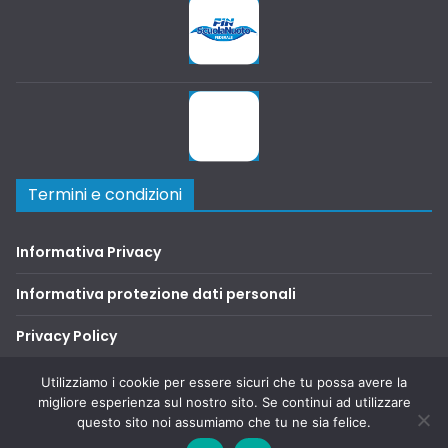
Termini e condizioni
Informativa Privacy
Informativa protezione dati personali
Privacy Policy
Terms and Conditions
Utilizziamo i cookie per essere sicuri che tu possa avere la
migliore esperienza sul nostro sito. Se continui ad utilizzare
questo sito noi assumiamo che tu ne sia felice.
Copyright © 2026
SAFA2000
. Tutti i diritti riservati.