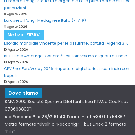
Europei di Parigi. Staffetta d'argento e Italia prima nella classifica
per nazioni
8 Agosto 2026
Europei di Parigi. Medagliere Italia (7-7-9)
8 Agosto 2026
Notizie FIPAV
Esordio mondiale vincente per le azzurrine, battuta l'Algeria 3-0
10 Agosto 2026
BPT Elite16 Amburgo: Gottardi/Orsi Toth volano ai quarti di finale
10 Agosto 2026
CEV Enel EuroVolley 2026: riapertura biglietteria, si comincia con
Napoli
10 Agosto 2026
Dove siamo
SAFA 2000 Società Sportiva Dilettantistica P.IVA e Cod.Fisc.:
07866880011
via Rosolino Pilo 26/G 10143 Torino - tel. +39 011 758367
Metro fermate “Rivoli” o “Racconigi” - bus Linea 2 fermata
“Pilo”