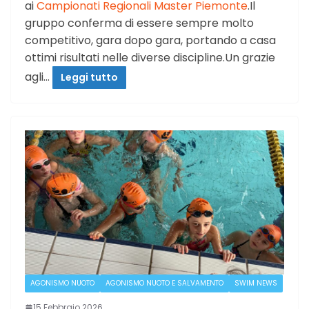
ai
Campionati Regionali Master Piemonte
.Il
gruppo conferma di essere sempre molto
competitivo, gara dopo gara, portando a casa
ottimi risultati nelle diverse discipline.Un grazie
agli…
Leggi tutto
AGONISMO NUOTO
AGONISMO NUOTO E SALVAMENTO
SWIM NEWS
15 Febbraio 2026