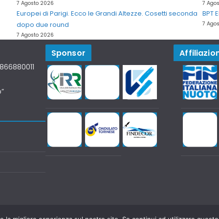
7 Agosto 2026
7 Ago
Europei di Parigi. Ecco le Grandi Altezze. Cosetti seconda
BPT E
dopo due round
7 Ago
7 Agosto 2026
Sponsor
Affiliazion
07866880011
o”