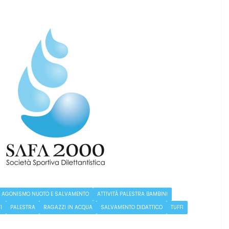
AGONISMO NUOTO E SALVAMENTO
ATTIVITÀ PALESTRA BAMBINI
I
PALESTRA
RAGAZZI IN ACQUA
SALVAMENTO DIDATTICO
TUFFI