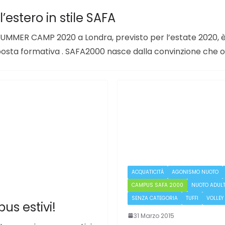
’estero in stile SAFA
SUMMER CAMP 2020 a Londra, previsto per l’estate 2020, è
posta formativa . SAFA2000 nasce dalla convinzione ch
ACQUATICITÀ
AGONISMO NUOTO
CAMPUS SAFA 2000
NUOTO ADULT
SENZA CATEGORIA
TUFFI
VOLLEY
s estivi!
31 Marzo 2015