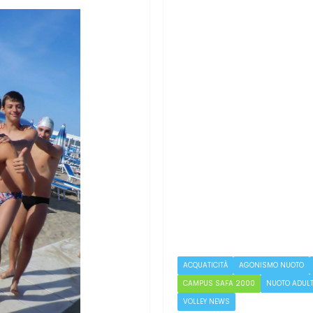
ACQUATICITÀ
AGONISMO NUOTO
CAMPUS SAFA 2000
NUOTO ADULT
VOLLEY NEWS