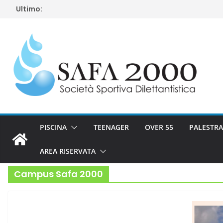
Salta
Ultimo:
al
contenuto
PISCINA
TEENAGER
OVER 55
PALESTRA
AREA RISERVATA
Campus Safa 2000