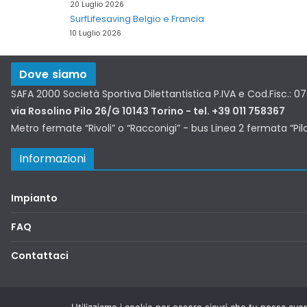
20 Luglio 2026
SurfLifesaving Belgio e Francia
10 Luglio 2026
Dove siamo
SAFA 2000 Società Sportiva Dilettantistica P.IVA e Cod.Fisc.: 
via Rosolino Pilo 26/G 10143 Torino - tel. +39 011 758367
Metro fermate “Rivoli” o “Racconigi” - bus Linea 2 fermata “Pil
Informazioni
Impianto
FAQ
Contattaci
Copyright © 2026
SAFA2000
. Tutti i diritti riservati.