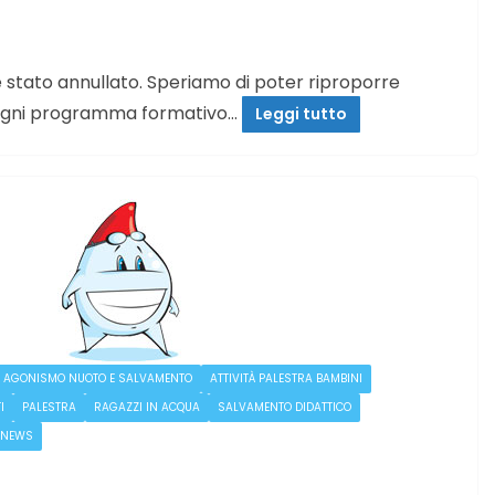
 stato annullato. Speriamo di poter riproporre
e ogni programma formativo…
Leggi tutto
AGONISMO NUOTO E SALVAMENTO
ATTIVITÀ PALESTRA BAMBINI
I
PALESTRA
RAGAZZI IN ACQUA
SALVAMENTO DIDATTICO
 NEWS