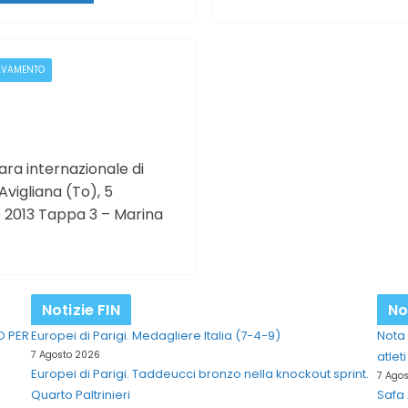
LVAMENTO
ra internazionale di
vigliana (To), 5
e 2013 Tappa 3 – Marina
Notizie FIN
No
O PER
Europei di Parigi. Medagliere Italia (7-4-9)
Nota 
7 Agosto 2026
atlet
Europei di Parigi. Taddeucci bronzo nella knockout sprint.
7 Ago
Quarto Paltrinieri
Safa 