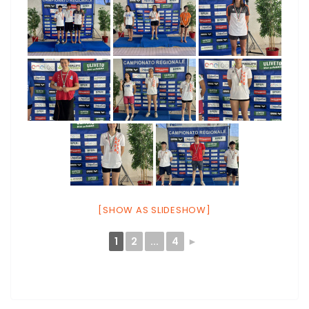
[SHOW AS SLIDESHOW]
1
2
...
4
►