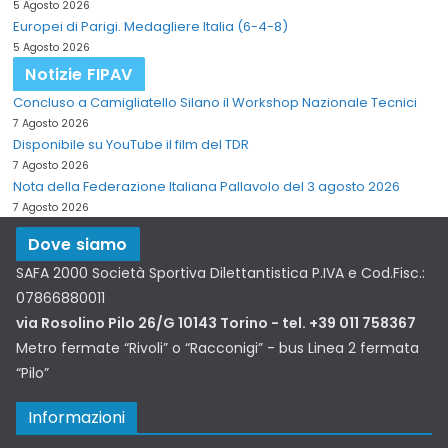
5 Agosto 2026
Europei di Parigi. Medagliere Italia (6-4-8)
5 Agosto 2026
Notizie FIPAV
Concluso a Camigliatello Silano il Workshop Nazionale Tecnici
7 Agosto 2026
Disponibile su YouTube il film del TDR
7 Agosto 2026
Nota della Federazione Italiana Pallavolo del 3 agosto 2026
7 Agosto 2026
Dove siamo
SAFA 2000 Società Sportiva Dilettantistica P.IVA e Cod.Fisc.:
07866880011
via Rosolino Pilo 26/G 10143 Torino - tel. +39 011 758367
Metro fermate “Rivoli” o “Racconigi” - bus Linea 2 fermata
“Pilo”
Informazioni