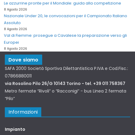
Le azzurrine pronte per il Mondiale: guida alla competizione
8 Agosto 2026
Nazionale Under 20, le convocazioni per il Campionato Italiano
Assoluto
8 Agosto 2026
Val di Fiemme: prosegue a Cavalese la preparazione verso gli
Europei
8 Agosto 2026
Dove siamo
SAFA 2000 Società Sportiva Dilettantistica P.IVA e Cod.Fisc.:
07866880011
via Rosolino Pilo 26/G 10143 Torino - tel. +39 011 758367
Metro fermate “Rivoli” o “Racconigi” - bus Linea 2 fermata
“Pilo”
Informazioni
Impianto