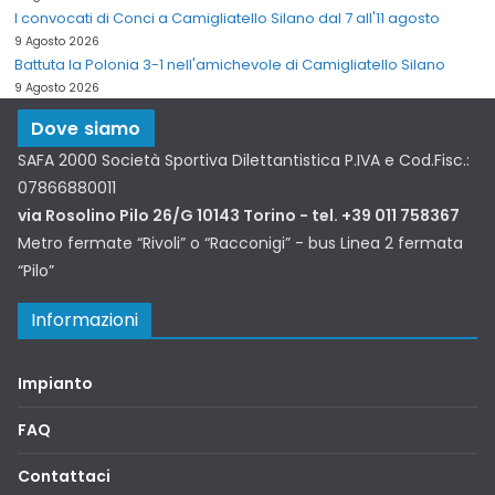
I convocati di Conci a Camigliatello Silano dal 7 all'11 agosto
9 Agosto 2026
Battuta la Polonia 3-1 nell'amichevole di Camigliatello Silano
9 Agosto 2026
Dove siamo
SAFA 2000 Società Sportiva Dilettantistica P.IVA e Cod.Fisc.:
07866880011
via Rosolino Pilo 26/G 10143 Torino - tel. +39 011 758367
Metro fermate “Rivoli” o “Racconigi” - bus Linea 2 fermata
“Pilo”
Informazioni
Impianto
FAQ
Contattaci