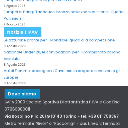
7 Agosto 2026
Europei di Parigi. Taddeucci bronzo nella knockout sprint. Quarto
Paltrinieri
7 Agosto 2026
Notizie FIPAV
Le azzurrine pronte per il Mondiale: guida alla competizione
8 Agosto 2026
Nazionale Under 20, le convocazioni per il Campionato Italiano
Assoluto
8 Agosto 2026
Val di Fiemme: prosegue a Cavalese la preparazione verso gli
Europei
8 Agosto 2026
Dove siamo
SAFA 2000 Società Sportiva Dilettantistica P.IVA e Cod.Fisc.:
07866880011
via Rosolino Pilo 26/G 10143 Torino - tel. +39 011 758367
Metro fermate “Rivoli” o “Racconigi” - bus Linea 2 fermata