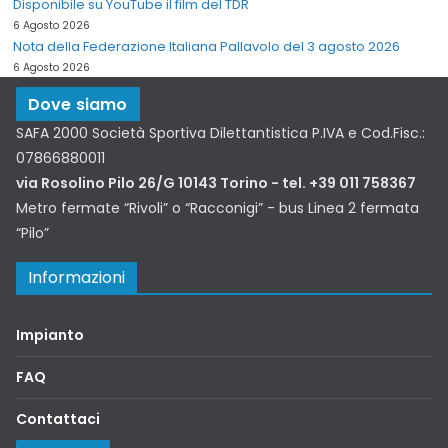
Disponibile su YouTube il film del TDR
6 Agosto 2026
Nota della Federazione Italiana Pallavolo del 3 agosto 2026
6 Agosto 2026
Dove siamo
SAFA 2000 Società Sportiva Dilettantistica P.IVA e Cod.Fisc.:
07866880011
via Rosolino Pilo 26/G 10143 Torino - tel. +39 011 758367
Metro fermate “Rivoli” o “Racconigi” - bus Linea 2 fermata
“Pilo”
Informazioni
Impianto
FAQ
Contattaci