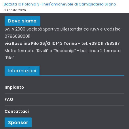
Battuta la Polonia 3-1 nell'amichevole di Camigliatello Silano
9 Agosto 2026
Dove siamo
SAFA 2000 Società Sportiva Dilettantistica P.IVA e Cod.Fisc.:
07866880011
via Rosolino Pilo 26/G 10143 Torino - tel. +39 011 758367
Metro fermate “Rivoli” o “Racconigi” - bus Linea 2 fermata
“Pilo”
Informazioni
Impianto
FAQ
Contattaci
Sponsor