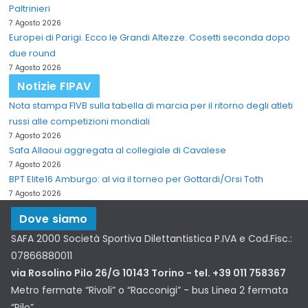
Paltrinieri
7 Agosto 2026
Europei di Parigi. Ecco le Grandi Altezze. Cosetti seconda dopo
due round
7 Agosto 2026
Notizie FIPAV
Nota stampa FIVB sulla tabella di marcia per il ritorno degli atleti
russi alle competizioni mondiali
7 Agosto 2026
Safa Allaoui aggregata al collegiale di Cavalese
7 Agosto 2026
BPT Elite16 Amburgo: al via il torneo per Gottardi/Orsi Toth
7 Agosto 2026
Dove siamo
SAFA 2000 Società Sportiva Dilettantistica P.IVA e Cod.Fisc.:
07866880011
via Rosolino Pilo 26/G 10143 Torino - tel. +39 011 758367
Metro fermate “Rivoli” o “Racconigi” - bus Linea 2 fermata
“Pilo”