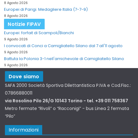
8 Agosto 2026
Europei di Parigi. Medagliere Italia (7-7-9)
8 Agosto 2026
Notizie FIPAV
Europei: forfait di Scampoli/Bianchi
9 Agosto 2026
I convocati di Conci a Camigliatello Silano dal 7 all'11 agosto
9 Agosto 2026
Battuta la Polonia 3-1 nell'amichevole di Camigliatello Silano
9 Agosto 2026
Dove siamo
SAFA 2000 Società Sportiva Dilettantistica P.IVA e Cod.Fisc.:
07866880011
via Rosolino Pilo 26/G 10143 Torino - tel. +39 011 758367
Metro fermate “Rivoli” o “Racconigi” - bus Linea 2 fermata
“Pilo”
Informazioni