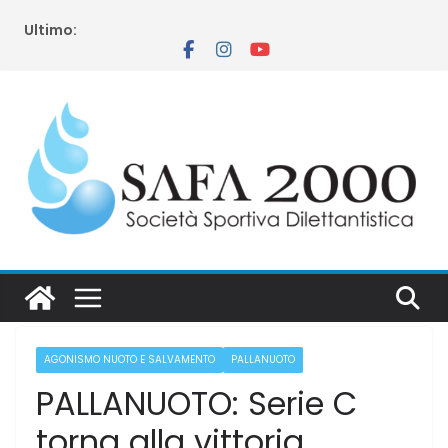
Salta
Ultimo:
al
contenuto
AGONISMO NUOTO E SALVAMENTO
PALLANUOTO
PALLANUOTO: Serie C
torna alla vittoria