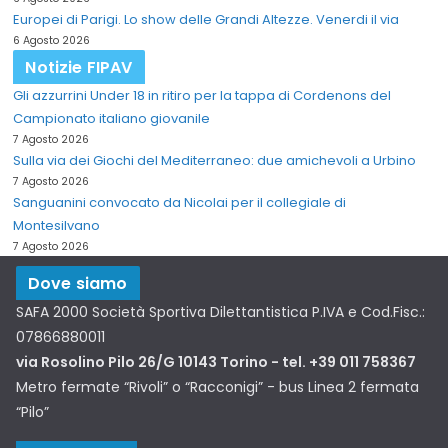
Europei di Parigi. Lo show delle Grandi Altezze. Venerdi il via
6 Agosto 2026
Notizie FIPAV
Gli azzurrini Under 18 in ritiro per la tappa di Cordenons del
Campionato italiano giovanile
7 Agosto 2026
Sulla via dei Giochi del Mediterraneo: due amichevoli a Urbino
7 Agosto 2026
Sanguanini convocato da Nicolai per il collegiale di
Montesilvano
7 Agosto 2026
Dove siamo
SAFA 2000 Società Sportiva Dilettantistica P.IVA e Cod.Fisc.:
07866880011
via Rosolino Pilo 26/G 10143 Torino - tel. +39 011 758367
Metro fermate “Rivoli” o “Racconigi” - bus Linea 2 fermata
“Pilo”