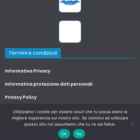
Termini e condizioni
Informativa Privacy
Informativa protezione dati personali
Privacy Policy
Terms and Conditions
Utilizziamo i cookie per essere sicuri che tu possa avere la
migliore esperienza sul nostro sito. Se continui ad utilizzare
questo sito noi assumiamo che tu ne sia felice.
Copyright © 2026
SAFA2000
. Tutti i diritti riservati.
Ok
No
Tema:
ColorMag
di ThemeGrill. Powered by
WordPress
.