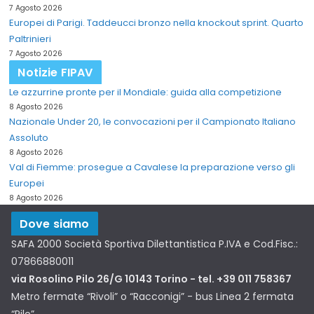
7 Agosto 2026
Europei di Parigi. Taddeucci bronzo nella knockout sprint. Quarto
Paltrinieri
7 Agosto 2026
Notizie FIPAV
Le azzurrine pronte per il Mondiale: guida alla competizione
8 Agosto 2026
Nazionale Under 20, le convocazioni per il Campionato Italiano
Assoluto
8 Agosto 2026
Val di Fiemme: prosegue a Cavalese la preparazione verso gli
Europei
8 Agosto 2026
Dove siamo
SAFA 2000 Società Sportiva Dilettantistica P.IVA e Cod.Fisc.:
07866880011
via Rosolino Pilo 26/G 10143 Torino - tel. +39 011 758367
Metro fermate “Rivoli” o “Racconigi” - bus Linea 2 fermata