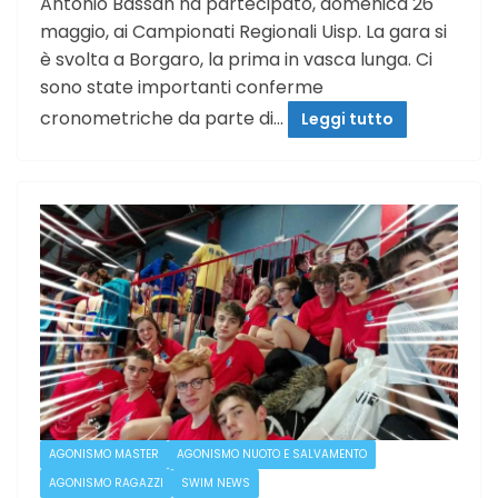
Antonio Bassan ha partecipato, domenica 26
maggio, ai Campionati Regionali Uisp. La gara si
è svolta a Borgaro, la prima in vasca lunga. Ci
sono state importanti conferme
cronometriche da parte di…
Leggi tutto
AGONISMO MASTER
AGONISMO NUOTO E SALVAMENTO
AGONISMO RAGAZZI
SWIM NEWS