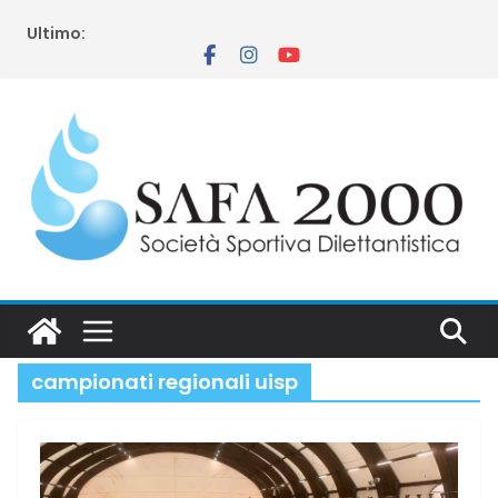
Salta
Ultimo:
al
contenuto
campionati regionali uisp