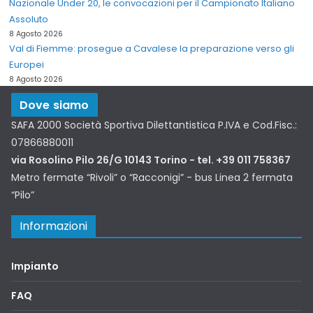
Nazionale Under 20, le convocazioni per il Campionato Italiano
Assoluto
8 Agosto 2026
Val di Fiemme: prosegue a Cavalese la preparazione verso gli
Europei
8 Agosto 2026
Dove siamo
SAFA 2000 Società Sportiva Dilettantistica P.IVA e Cod.Fisc.:
07866880011
via Rosolino Pilo 26/G 10143 Torino - tel. +39 011 758367
Metro fermate “Rivoli” o “Racconigi” - bus Linea 2 fermata
“Pilo”
Informazioni
Impianto
FAQ