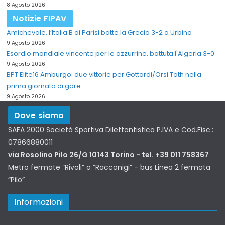
8 Agosto 2026
Notizie FIPAV
Amichevole, l’Italia B di Parisi batte la Grecia 3-2 a Urbino
9 Agosto 2026
Esordio mondiale vincente per le azzurrine, battuta l'Algeria 3-0
9 Agosto 2026
BPT Elite16 Amburgo: due vittorie per Gottardi/Orsi Toth nella
prima giornata di gare
9 Agosto 2026
Dove siamo
SAFA 2000 Società Sportiva Dilettantistica P.IVA e Cod.Fisc.:
07866880011
via Rosolino Pilo 26/G 10143 Torino - tel. +39 011 758367
Metro fermate “Rivoli” o “Racconigi” - bus Linea 2 fermata
“Pilo”
Informazioni