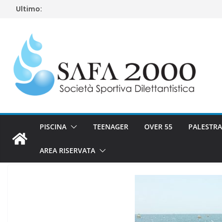
Salta
Ultimo:
al
contenuto
PISCINA
TEENAGER
OVER 55
PALESTRA
AREA RISERVATA