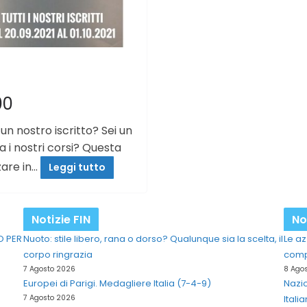
00
 un nostro iscritto? Sei un
i nostri corsi? Questa
zare in…
Leggi tutto
Notizie FIN
No
O PER
Nuoto: stile libero, rana o dorso? Qualunque sia la scelta, il
Le az
corpo ringrazia
comp
7 Agosto 2026
8 Ago
Europei di Parigi. Medagliere Italia (7-4-9)
Nazio
7 Agosto 2026
Itali