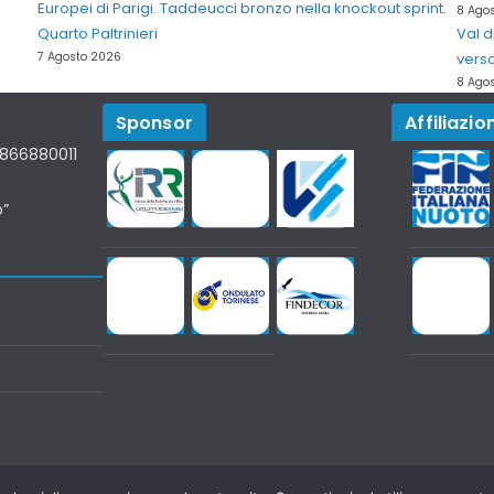
Europei di Parigi. Taddeucci bronzo nella knockout sprint.
8 Ago
Quarto Paltrinieri
Val 
7 Agosto 2026
verso
8 Ago
Sponsor
Affiliazion
07866880011
o”