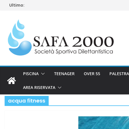
Salta
Ultimo:
al
contenuto
PISCINA
TEENAGER
OVER 55
PALESTRA
AREA RISERVATA
acqua fitness