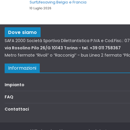
SurfLifesaving Belgio e Francia
10 Luglio 2026
Dove siamo
SAFA 2000 Società Sportiva Dilettantistica P.IVA e Cod.Fisc.: 
via Rosolino Pilo 26/G 10143 Torino - tel. +39 011 758367
Metro fermate “Rivoli” o “Racconigi” - bus Linea 2 fermata “Pil
Informazioni
Impianto
FAQ
Contattaci
Copyright © 2026
SAFA2000
. Tutti i diritti riservati.