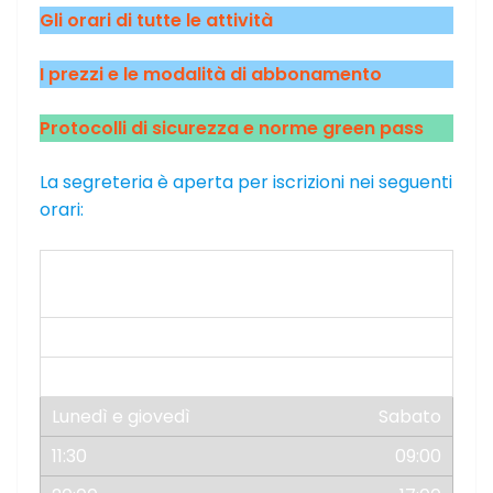
Gli orari di tutte le attività
I prezzi e le modalità di abbonamento
Protocolli di sicurezza e norme green pass
La segreteria è aperta per iscrizioni nei seguenti
orari:
Martedì, mercoledì e
venerdì
12:30
20:00
Sabato
09:00