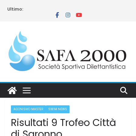
Salta
Ultimo:
al
contenuto
AGONISMO MASTER
SWIM NEWS
Risultati 9 Trofeo Città
di Saronno