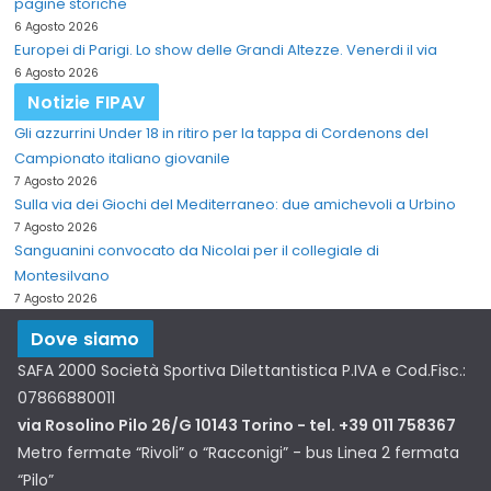
pagine storiche"
6 Agosto 2026
Europei di Parigi. Lo show delle Grandi Altezze. Venerdi il via
6 Agosto 2026
Notizie FIPAV
Gli azzurrini Under 18 in ritiro per la tappa di Cordenons del
Campionato italiano giovanile
7 Agosto 2026
Sulla via dei Giochi del Mediterraneo: due amichevoli a Urbino
7 Agosto 2026
Sanguanini convocato da Nicolai per il collegiale di
Montesilvano
7 Agosto 2026
Dove siamo
SAFA 2000 Società Sportiva Dilettantistica P.IVA e Cod.Fisc.:
07866880011
via Rosolino Pilo 26/G 10143 Torino - tel. +39 011 758367
Metro fermate “Rivoli” o “Racconigi” - bus Linea 2 fermata
“Pilo”