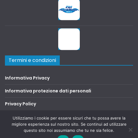
Termini e condizioni
Informativa Privacy
Informativa protezione dati personali
Privacy Policy
Terms and Conditions
Utilizziamo i cookie per essere sicuri che tu possa avere la
migliore esperienza sul nostro sito. Se continui ad utilizzare
questo sito noi assumiamo che tu ne sia felice.
Copyright © 2026
SAFA2000
. Tutti i diritti riservati.