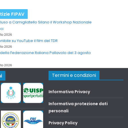
tizie FIPAV
uso a Camigliatello Silano il Workshop Nazionale
ci
sto 2026
nibile su YouTube il film del TDR
sto 2026
della Federazione Italiana Pallavolo del 3 agosto
sto 2026
Termini e condizioni
i
Informativa Privacy
Informativa protezione dati
personali
Privacy Policy