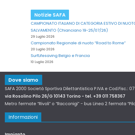
Notizie SAFA
CAMPIONATO ITALIANO DI CATEGORIA ESTIVO DI NUOT
SALVAMENTO (Chianciano 19-25/07/26)
29 Luglio 2026
Campionato Regionale di nuoto “Road to Rome”
20 Luglio 2026
SurfLifesaving Belgio e Francia
10 Luglio 2026
Dove siamo
SAFA 2000 Società Sportiva Dilettantistica P.IVA e Cod.Fisc.: 
via Rosolino Pilo 26/G 10143 Torino - tel. +39 011 758367
Metro fermate “Rivoli” o “Racconigi” - bus Linea 2 fermata “Pil
Informazioni
Impianto