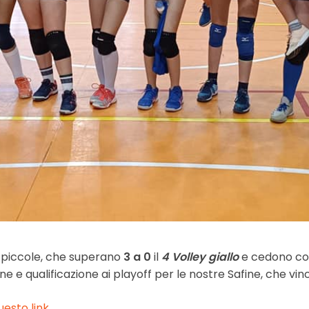
 piccole, che superano
3 a 0
il
4 Volley giallo
e cedono con
one e qualificazione ai playoff per le nostre Safine, che v
uesto link.