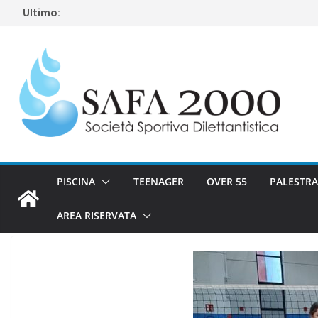
Salta
Ultimo:
al
contenuto
PISCINA
TEENAGER
OVER 55
PALESTRA
AREA RISERVATA