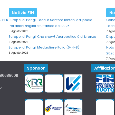
Notizie FIN
No
O PER
Europei di Parigi. Tocci e Santoro lontani dal podio.
Concl
Pellacani migliore tuffatrice del 2025
Tecni
5 Agosto 2026
7 Ago
Europei di Parigi. Che show! L'acrobatico è di bronzo
Dispo
5 Agosto 2026
7 Ago
Europei di Parigi. Medagliere Italia (6-4-8)
Nota 
5 Agosto 2026
2026
7 Ago
Sponsor
Affiliazion
07866880011
o”