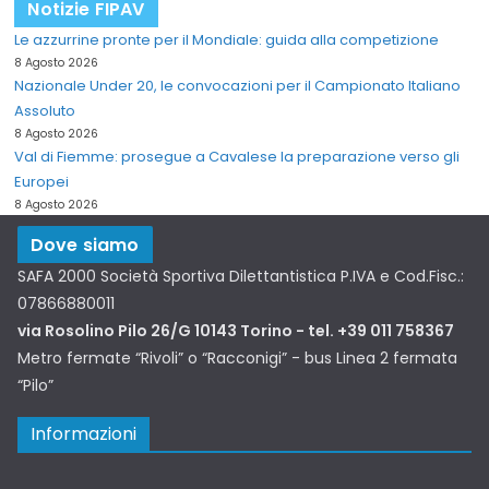
Notizie FIPAV
Le azzurrine pronte per il Mondiale: guida alla competizione
8 Agosto 2026
Nazionale Under 20, le convocazioni per il Campionato Italiano
Assoluto
8 Agosto 2026
Val di Fiemme: prosegue a Cavalese la preparazione verso gli
Europei
8 Agosto 2026
Dove siamo
SAFA 2000 Società Sportiva Dilettantistica P.IVA e Cod.Fisc.:
07866880011
via Rosolino Pilo 26/G 10143 Torino - tel. +39 011 758367
Metro fermate “Rivoli” o “Racconigi” - bus Linea 2 fermata
“Pilo”
Informazioni