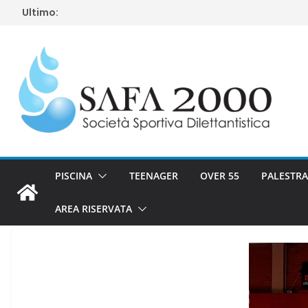
Salta
Ultimo:
al
contenuto
PISCINA
TEENAGER
OVER 55
PALESTRA
AREA RISERVATA