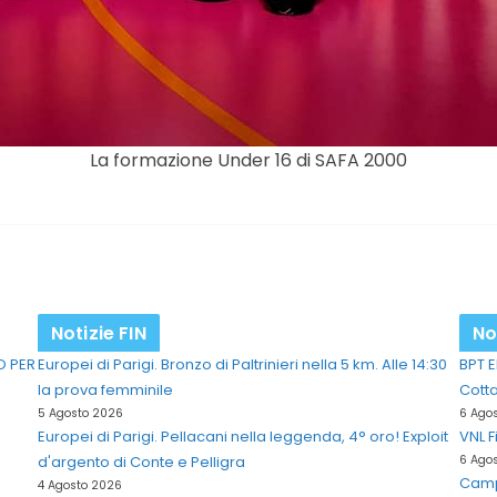
La formazione Under 16 di SAFA 2000
Notizie FIN
No
O PER
Europei di Parigi. Bronzo di Paltrinieri nella 5 km. Alle 14:30
BPT E
la prova femminile
Cott
5 Agosto 2026
6 Ago
Europei di Parigi. Pellacani nella leggenda, 4° oro! Exploit
VNL F
d'argento di Conte e Pelligra
6 Ago
Campi
4 Agosto 2026