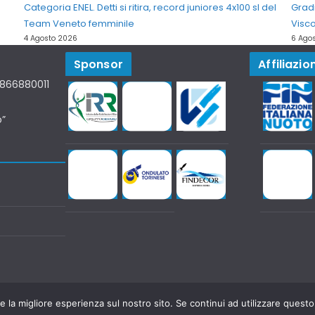
Categoria ENEL. Detti si ritira, record juniores 4x100 sl del
Grad
Team Veneto femminile
Visco
4 Agosto 2026
6 Ago
Sponsor
Affiliazion
07866880011
o”
e la migliore esperienza sul nostro sito. Se continui ad utilizzare questo