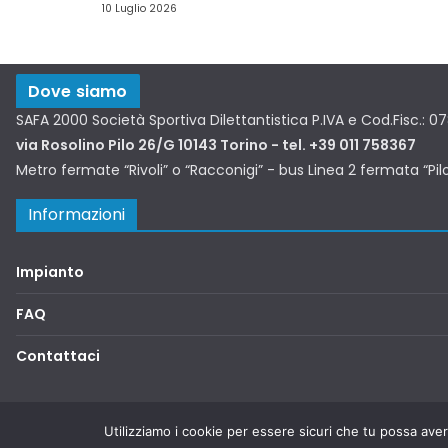
10 Luglio 2026
Dove siamo
SAFA 2000 Società Sportiva Dilettantistica P.IVA e Cod.Fisc.: 
via Rosolino Pilo 26/G 10143 Torino - tel. +39 011 758367
Metro fermate “Rivoli” o “Racconigi” - bus Linea 2 fermata “Pil
Informazioni
Impianto
FAQ
Contattaci
Copyright © 2026
SAFA2000
. Tutti i diritti riservati.
Utilizziamo i cookie per essere sicuri che tu possa aver
Tema:
ColorMag
di ThemeGrill. Powered by
WordPress
.