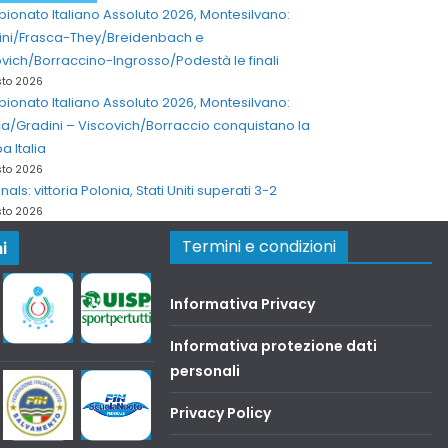
onato Italiano Assoluto 2026, Montesilvano:
ini/Frasca-They/Breidenbach e
vich/Borraccino-Ingrosso/Podestà le finali
sto 2026
onato Italiano Assoluto 2026, Montesilvano:
a/Gradini – Viscovich/Borraccio conquistano la
 Italia
sto 2026
inals: vittoria Polonia, Stati Uniti superati 3-2
sto 2026
Termini e condizioni
i
Informativa Privacy
Informativa protezione dati
personali
Privacy Policy