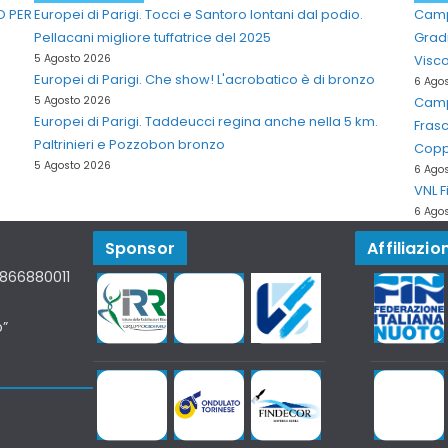
O PER
Europei di Parigi. Tocci e Santoro lontani dal podio.
Campi
Pellacani migliore tuffatrice del 2025
Grad
5 Agosto 2026
Visco
Europei di Parigi. Che show! L'acrobatico è di bronzo
6 Ago
5 Agosto 2026
Campi
Europei di Parigi. Taddeucci regina anche nella 5 km.
Frasc
Paltrinieri e Pozzobon bronzo
Coppa
5 Agosto 2026
6 Ago
VNL F
6 Ago
Sponsor
Affiliazion
07866880011
o”