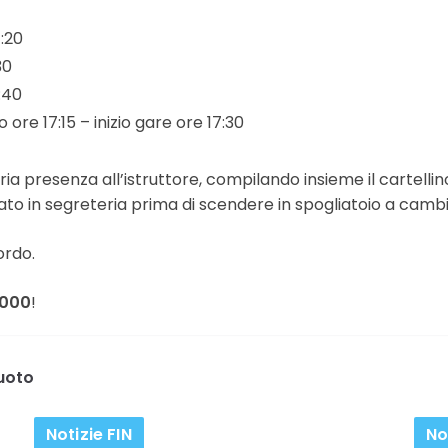
4:20
30
6:40
vo ore 17:15 – inizio gare ore 17:30
ria presenza all’istruttore, compilando insieme il cartellino
to in segreteria prima di scendere in spogliatoio a cambi
ordo.
2000
!
uoto
Notizie FIN
No