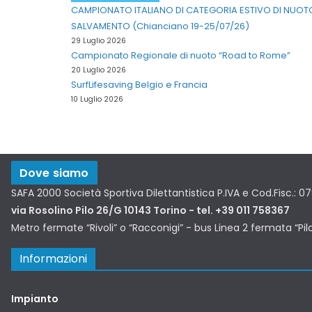
CAMPIONATO ITALIANO DI CATEGORIA ESTIVO DI NUOT
SALVAMENTO (Chianciano 19-25/07/26)
29 Luglio 2026
Campionato Regionale di nuoto “Road to Rome”
20 Luglio 2026
SurfLifesaving Belgio e Francia
10 Luglio 2026
Dove siamo
SAFA 2000 Società Sportiva Dilettantistica P.IVA e Cod.Fisc.: 
via Rosolino Pilo 26/G 10143 Torino - tel. +39 011 758367
Metro fermate “Rivoli” o “Racconigi” - bus Linea 2 fermata “Pil
Informazioni
Impianto