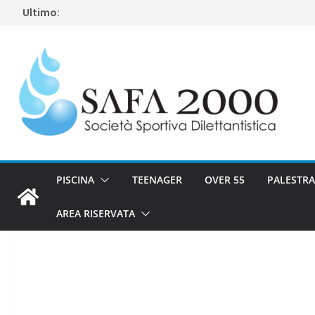
Salta
Ultimo:
al
contenuto
PISCINA
TEENAGER
OVER 55
PALESTRA
AREA RISERVATA