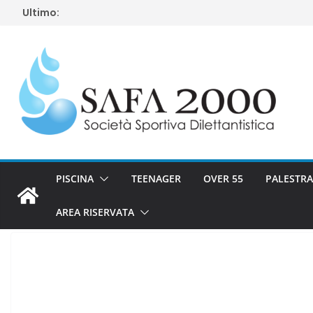
Salta
Ultimo:
al
contenuto
PISCINA
TEENAGER
OVER 55
PALESTRA
AREA RISERVATA