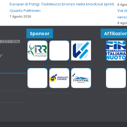
Europei di Parigi. Taddeucci bronzo nella knockout sprint.
8 Ago
Quarto Paltrinieri
Val 
7 Agosto 2026
verso
8 Ago
Sponsor
Affiliazion
07866880011
o”