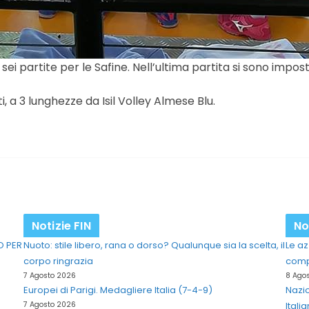
ei partite per le Safine. Nell’ultima partita si sono impos
, a 3 lunghezze da Isil Volley Almese Blu.
Notizie FIN
No
O PER
Nuoto: stile libero, rana o dorso? Qualunque sia la scelta, il
Le az
corpo ringrazia
comp
7 Agosto 2026
8 Ago
Europei di Parigi. Medagliere Italia (7-4-9)
Nazio
7 Agosto 2026
Itali