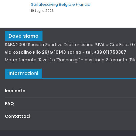
SurfLifesaving Belgio e Francia
10 Luglio 2026
Dove siamo
SAFA 2000 Società Sportiva Dilettantistica P.IVA e Cod.Fisc.: 
via Rosolino Pilo 26/G 10143 Torino - tel. +39 011 758367
Metro fermate “Rivoli” o “Racconigi” - bus Linea 2 fermata “Pil
Informazioni
Impianto
FAQ
Contattaci