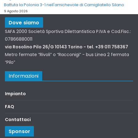
Battuta la Polonia 3-1 nell'amichevole di Camigliatello Silano
9 Agosto 2026
Dove siamo
SAFA 2000 Società Sportiva Dilettantistica P.IVA e Cod.Fisc.:
07866880011
via Rosolino Pilo 26/G 10143 Torino - tel. +39 011 758367
Metro fermate “Rivoli” o “Racconigi” - bus Linea 2 fermata
“Pilo”
Informazioni
Impianto
FAQ
Contattaci
Sponsor