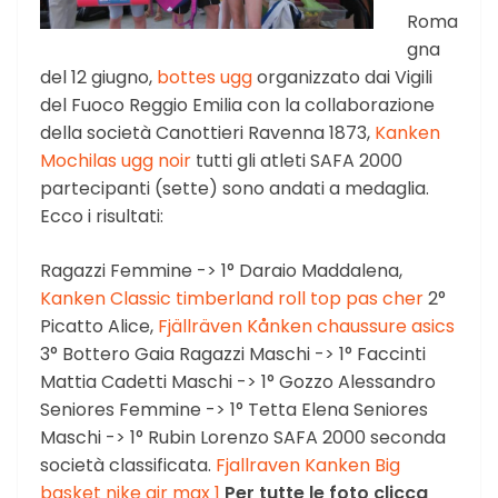
Roma
gna
del 12 giugno,
bottes ugg
organizzato dai Vigili
del Fuoco Reggio Emilia con la collaborazione
della società Canottieri Ravenna 1873,
Kanken
Mochilas
ugg noir
tutti gli atleti SAFA 2000
partecipanti (sette) sono andati a medaglia.
Ecco i risultati:
Ragazzi Femmine -> 1° Daraio Maddalena,
Kanken Classic
timberland roll top pas cher
2°
Picatto Alice,
Fjällräven Kånken
chaussure asics
3° Bottero Gaia Ragazzi Maschi -> 1° Faccinti
Mattia Cadetti Maschi -> 1° Gozzo Alessandro
Seniores Femmine -> 1° Tetta Elena Seniores
Maschi -> 1° Rubin Lorenzo SAFA 2000 seconda
società classificata.
Fjallraven Kanken Big
basket nike air max 1
Per tutte le foto clicca