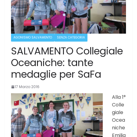
AGONISMO SALVAMENTO
SENZA CATEGORIA
SALVAMENTO Collegiale
Oceaniche: tante
medaglie per SaFa
17 Marzo 2016
Alla 1°
Colle
giale
Ocea
niche
Emilia