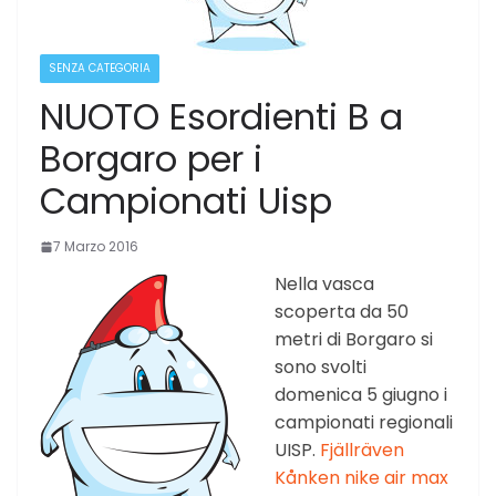
SENZA CATEGORIA
NUOTO Esordienti B a
Borgaro per i
Campionati Uisp
7 Marzo 2016
Nella vasca
scoperta da 50
metri di Borgaro si
sono svolti
domenica 5 giugno i
campionati regionali
UISP.
Fjällräven
Kånken
nike air max