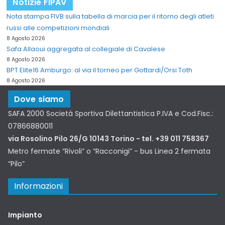
Notizie FIPAV
Nota stampa FIVB sulla tabella di marcia per il ritorno degli atleti
russi alle competizioni mondiali
8 Agosto 2026
Safa Allaoui aggregata al collegiale di Cavalese
8 Agosto 2026
BPT Elite16 Amburgo: al via il torneo per Gottardi/Orsi Toth
8 Agosto 2026
Dove siamo
SAFA 2000 Società Sportiva Dilettantistica P.IVA e Cod.Fisc.:
07866880011
via Rosolino Pilo 26/G 10143 Torino - tel. +39 011 758367
Metro fermate “Rivoli” o “Racconigi” - bus Linea 2 fermata
“Pilo”
Informazioni
Impianto