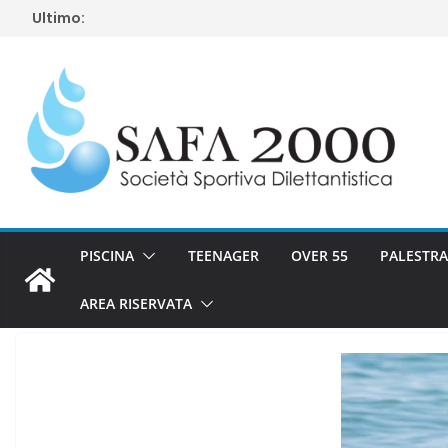
Salta
Ultimo:
al
contenuto
PISCINA
TEENAGER
OVER 55
PALESTRA
AREA RISERVATA