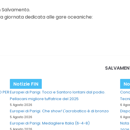
m Salvamento.
la giornata dedicata alle gare oceaniche:
SALVAMENTO
Notizie FIN
No
O PER
Europei di Parigi. Tocci e Santoro lontani dal podio.
Concl
Pellacani migliore tuffatrice del 2025
Tecni
5 Agosto 2026
6 Ago
Europei di Parigi. Che show! L'acrobatico è di bronzo
Dispo
5 Agosto 2026
6 Ago
Europei di Parigi. Medagliere Italia (6-4-8)
Nota 
5 Agosto 2026
2026