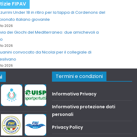
tizie FIPAV
zzurrini Under 18 in ritiro per la tappa di Cordenons del
onato italiano giovanile
sto 2026
 via dei Giochi del Mediterraneo: due amichevoli a
no
sto 2026
anini convocato da Nicolai per il collegiale di
esilvano
sto 2026
Termini e condizioni
i
Informativa Privacy
Informativa protezione dati
personali
Privacy Policy