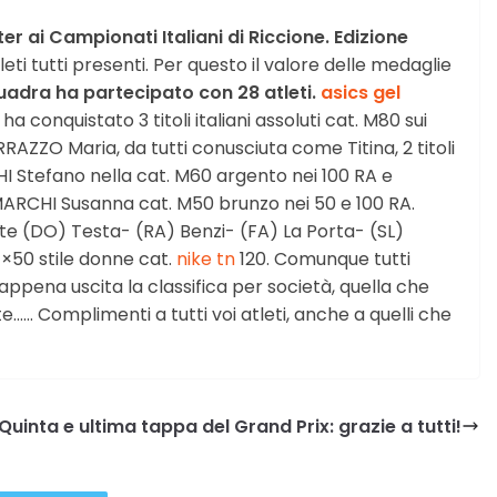
r ai Campionati Italiani di Riccione.
Edizione
atleti tutti presenti. Per questo il valore delle medaglie
uadra ha partecipato con 28 atleti.
asics gel
conquistato 3 titoli italiani assoluti cat. M80 sui
AZZO Maria, da tutti conusciuta come Titina, 2 titoli
HI Stefano nella cat. M60 argento nei 100 RA e
MARCHI Susanna cat. M50 brunzo nei 50 e 100 RA.
ste (DO) Testa- (RA) Benzi- (FA) La Porta- (SL)
4×50 stile donne cat.
nike tn
120. Comunque tutti
 appena uscita la classifica per società, quella che
e…… Complimenti a tutti voi atleti, anche a quelli che
uinta e ultima tappa del Grand Prix: grazie a tutti!