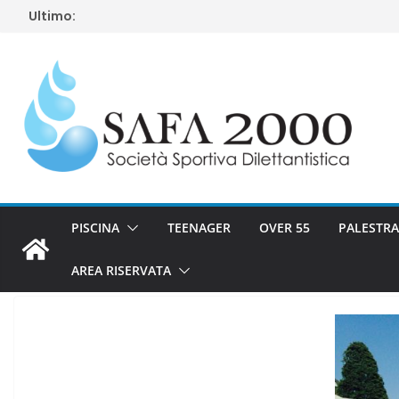
Salta
Ultimo:
al
contenuto
PISCINA
TEENAGER
OVER 55
PALESTRA
AREA RISERVATA