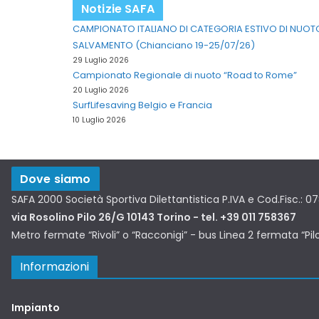
Notizie SAFA
CAMPIONATO ITALIANO DI CATEGORIA ESTIVO DI NUOT
SALVAMENTO (Chianciano 19-25/07/26)
29 Luglio 2026
Campionato Regionale di nuoto “Road to Rome”
20 Luglio 2026
SurfLifesaving Belgio e Francia
10 Luglio 2026
Dove siamo
SAFA 2000 Società Sportiva Dilettantistica P.IVA e Cod.Fisc.: 
via Rosolino Pilo 26/G 10143 Torino - tel. +39 011 758367
Metro fermate “Rivoli” o “Racconigi” - bus Linea 2 fermata “Pil
Informazioni
Impianto