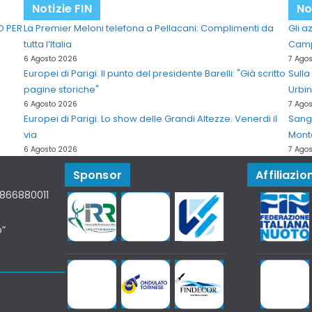
Notizie FIN
No
O PER
La Premier Meloni telefona a Pellacani: Complimenti da
Gli a
tutta l’Italia
Campi
6 Agosto 2026
7 Ago
Europei di Parigi. Il punto del presidente Barelli: "Già scritto
Sulla
pagine storiche"
Urbi
6 Agosto 2026
7 Ago
Europei di Parigi. Lo show delle Grandi Altezze. Venerdi il
Sangu
via
Mont
6 Agosto 2026
7 Ago
Sponsor
Affiliazion
07866880011
o”