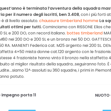
uest’anno è terminata l’avventura della squadra maste
ia per il numero degli iscritti, ben 3.408
, con i più forti 
è di livello assoluto.
chaussure timberland homme
La sq
ltati ottimi per tutti.
Cominciamo con RISSONE Elios che ha 
 SL e 200 DO, con record italiano.
bottes timberland
MARR
t. M80 nei 200 DO e 200 SL e un bronzo nei 50 DO. GATTESC
50 RA. MANENTI Federica cat. M25 argento nei 200 SL. DE
staffetta 4×50 mista donne cat.120 argento con le frazioni
stesse 4 frazioniste hanno vinto il bronzo nella staffetta 
ibuito al miglior risultato della squadra…seguiranno foto. È
udite….siamo 12^ assoluti su 360 squadre, i primi in Piemont
anno potuto.
e impegno porta 11
NUOTO Q