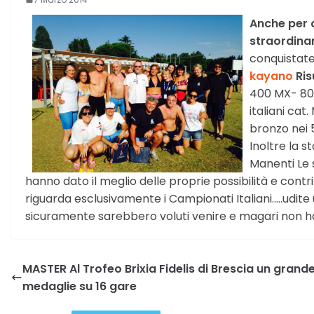
Anche per q
straordinar
conquistate 
kayano
Risu
400 MX- 800
italiani ca
bronzo nei 
Inoltre la 
Manenti Le 
hanno dato il meglio delle proprie possibilità e contr
riguarda esclusivamente i Campionati Italiani…..udite 
sicuramente sarebbero voluti venire e magari non h
MASTER Al Trofeo Brixia Fidelis di Brescia un grand
medaglie su 16 gare