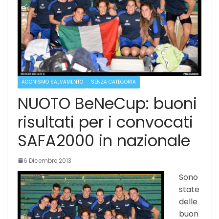
AGONISMO SALVAMENTO
SENZA CATEGORIA
NUOTO BeNeCup: buoni
risultati per i convocati
SAFA2000 in nazionale
6 Dicembre 2013
Sono
state
delle
buon