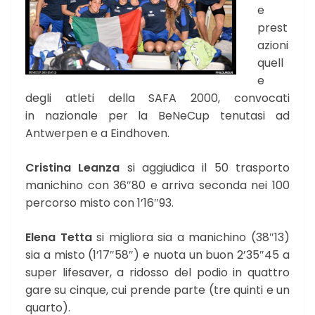
e
prest
azioni
quell
e
degli atleti della SAFA 2000, convocati
in nazionale per la BeNeCup tenutasi ad
Antwerpen e a Eindhoven.
Cristina Leanza
si aggiudica il 50 trasporto
manichino con 36″80 e arriva seconda nei 100
percorso misto con 1’16″93.
Elena Tetta
si migliora sia a manichino (38″13)
sia a misto (1’17″58″) e nuota un buon 2’35″45 a
super lifesaver, a ridosso del podio in quattro
gare su cinque, cui prende parte (tre quinti e un
quarto).