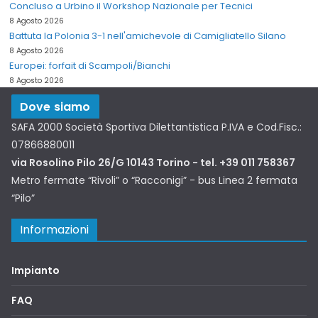
Concluso a Urbino il Workshop Nazionale per Tecnici
8 Agosto 2026
Battuta la Polonia 3-1 nell'amichevole di Camigliatello Silano
8 Agosto 2026
Europei: forfait di Scampoli/Bianchi
8 Agosto 2026
Dove siamo
SAFA 2000 Società Sportiva Dilettantistica P.IVA e Cod.Fisc.:
07866880011
via Rosolino Pilo 26/G 10143 Torino - tel. +39 011 758367
Metro fermate “Rivoli” o “Racconigi” - bus Linea 2 fermata
“Pilo”
Informazioni
Impianto
FAQ