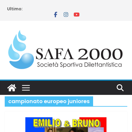
Salta
Ultimo:
al
contenuto
campionato europeo juniores