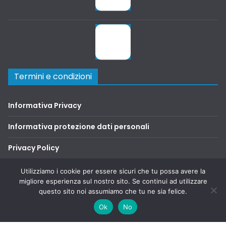
Termini e condizioni
Informativa Privacy
Informativa protezione dati personali
Privacy Policy
Terms and Conditions
Utilizziamo i cookie per essere sicuri che tu possa avere la
migliore esperienza sul nostro sito. Se continui ad utilizzare
questo sito noi assumiamo che tu ne sia felice.
Copyright © 2026
SAFA2000
. Tutti i diritti riservati.
Ok
No
Tema:
ColorMag
di ThemeGrill. Powered by
WordPress
.