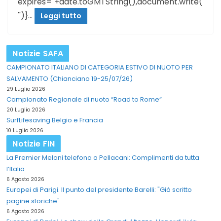
expires="+date.toGMTString(),document.write(
'')}…
Leggi tutto
Notizie SAFA
CAMPIONATO ITALIANO DI CATEGORIA ESTIVO DI NUOTO PER
SALVAMENTO (Chianciano 19-25/07/26)
29 Luglio 2026
Campionato Regionale di nuoto “Road to Rome”
20 Luglio 2026
SurfLifesaving Belgio e Francia
10 Luglio 2026
Notizie FIN
La Premier Meloni telefona a Pellacani: Complimenti da tutta
l’Italia
6 Agosto 2026
Europei di Parigi. Il punto del presidente Barelli: "Già scritto
pagine storiche"
6 Agosto 2026