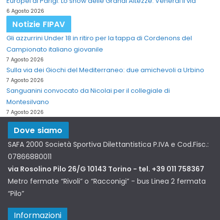
Europei di Parigi. Lo show delle Grandi Altezze. Venerdi il via
6 Agosto 2026
Notizie FIPAV
Gli azzurrini Under 18 in ritiro per la tappa di Cordenons del
Campionato italiano giovanile
7 Agosto 2026
Sulla via dei Giochi del Mediterraneo: due amichevoli a Urbino
7 Agosto 2026
Sanguanini convocato da Nicolai per il collegiale di
Montesilvano
7 Agosto 2026
Dove siamo
SAFA 2000 Società Sportiva Dilettantistica P.IVA e Cod.Fisc.:
07866880011
via Rosolino Pilo 26/G 10143 Torino - tel. +39 011 758367
Metro fermate “Rivoli” o “Racconigi” - bus Linea 2 fermata
“Pilo”
Informazioni