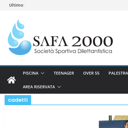
Salta
Ultimo:
al
contenuto
PISCINA
TEENAGER
OVER 55
PALESTRA
AREA RISERVATA
cadetti