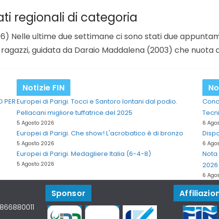
i regionali di categoria
elle ultime due settimane ci sono stati due appuntamen
 ragazzi, guidata da Daraio Maddalena (2003) che nuota qu
Notizie FIN
No
O PER
Europei di Parigi. Tocci e Santoro lontani dal podio.
Concl
Pellacani migliore tuffatrice del 2025
Tecni
5 Agosto 2026
6 Ago
Europei di Parigi. Che show! L'acrobatico è di bronzo
Dispo
5 Agosto 2026
6 Ago
Europei di Parigi. Medagliere Italia (6-4-8)
Nota 
5 Agosto 2026
2026
6 Ago
Sponsor
Affiliazion
07866880011