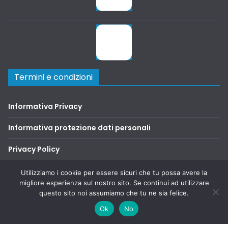
Termini e condizioni
Informativa Privacy
Informativa protezione dati personali
Privacy Policy
Terms and Conditions
Utilizziamo i cookie per essere sicuri che tu possa avere la
migliore esperienza sul nostro sito. Se continui ad utilizzare
questo sito noi assumiamo che tu ne sia felice.
Copyright © 2026
SAFA2000
. Tutti i diritti riservati.
Ok
No
Tema:
ColorMag
di ThemeGrill. Powered by
WordPress
.