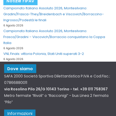
Notizie FIPAV
Campionato Italiano Assoluto 2026, Montesilvano:
Gradini/Frasca-They/Breidenbach e Viscovich/Borraccino-
Ingrosso/Podestà le finali
6 Agosto 2026
Campionato Italiano Assoluto 2026, Montesilvano:
Frasca/Gradini – Viscovich/Borraccio conquistano la Coppa
Italia
6 Agosto 2026
VNL Finals: vittoria Polonia, Stati Uniti superati 3-2
6 Agosto 2026
Dove siamo
SAFA 2000 Società Sportiva Dilettantistica P.IVA e Cod.Fisc.:
07866880011
via Rosolino Pilo 26/G 10143 Torino - tel. +39 011 758367
Metro fermate “Rivoli” o “Racconigi” - bus Linea 2 fermata
“Pilo”
Informazioni