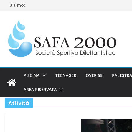
Salta
Ultimo:
al
contenuto
PISCINA
TEENAGER
OVER 55
PALESTRA
AREA RISERVATA
Attività