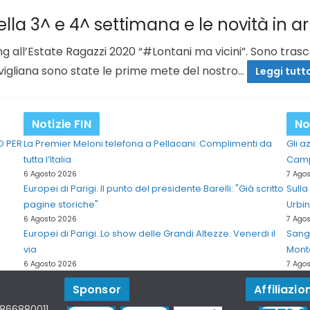
lla 3^ e 4^ settimana e le novità in ar
g all’Estate Ragazzi 2020 “#Lontani ma vicini”. Sono trasc
Avigliana sono state le prime mete del nostro…
Leggi tutt
Notizie FIN
No
O PER
La Premier Meloni telefona a Pellacani: Complimenti da
Gli a
tutta l’Italia
Campi
6 Agosto 2026
7 Ago
Europei di Parigi. Il punto del presidente Barelli: "Già scritto
Sulla
pagine storiche"
Urbi
6 Agosto 2026
7 Ago
Europei di Parigi. Lo show delle Grandi Altezze. Venerdi il
Sangu
via
Mont
6 Agosto 2026
7 Ago
Sponsor
Affiliazion
07866880011