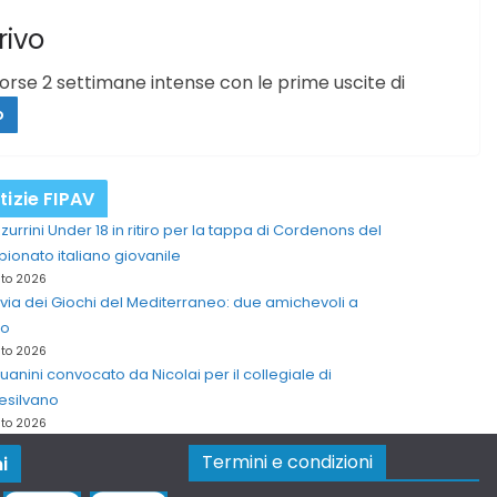
rivo
orse 2 settimane intense con le prime uscite di
o
tizie FIPAV
zzurrini Under 18 in ritiro per la tappa di Cordenons del
onato italiano giovanile
sto 2026
 via dei Giochi del Mediterraneo: due amichevoli a
no
sto 2026
anini convocato da Nicolai per il collegiale di
esilvano
sto 2026
Termini e condizioni
i