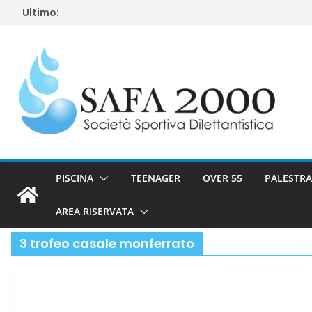
Salta
Ultimo:
al
contenuto
PISCINA
TEENAGER
OVER 55
PALESTRA
AREA RISERVATA
3 trofeo casale monferrato