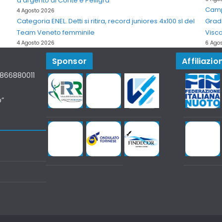
d'argento di Conte e Pelligra
Campi
4 Agosto 2026
Categoria ENEL. Detti si ritira, record juniores 4x100 sl del
Grad
Team Veneto femminile
Visco
4 Agosto 2026
6 Ago
Sponsor
Affiliazion
07866880011
o”