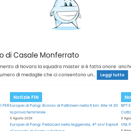
o di Casale Monferrato
mento di Novara la squadra master si è fatta onore anche
numero di medaglie che ci consentono un…
Leggi tutto
Notizie FIN
No
O PER
Europei di Parigi. Bronzo di Paltrinieri nella 5 km. Alle 14:30
BPT E
la prova femminile
Cott
5 Agosto 2026
6 Ago
Europei di Parigi. Pellacani nella leggenda, 4° oro! Exploit
VNL F
6 Ago