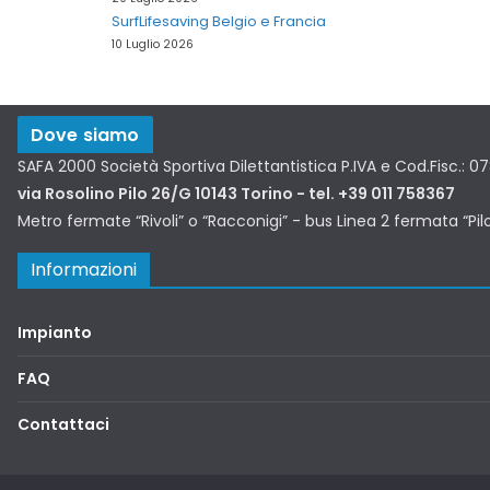
SurfLifesaving Belgio e Francia
10 Luglio 2026
Dove siamo
SAFA 2000 Società Sportiva Dilettantistica P.IVA e Cod.Fisc.: 
via Rosolino Pilo 26/G 10143 Torino - tel. +39 011 758367
Metro fermate “Rivoli” o “Racconigi” - bus Linea 2 fermata “Pil
Informazioni
Impianto
FAQ
Contattaci