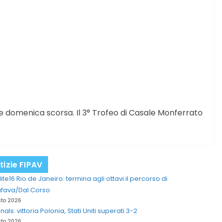
 domenica scorsa. Il 3° Trofeo di Casale Monferrato
tizie FIPAV
lite16 Rio de Janeiro: termina agli ottavi il percorso di
afava/Dal Corso
sto 2026
inals: vittoria Polonia, Stati Uniti superati 3-2
sto 2026