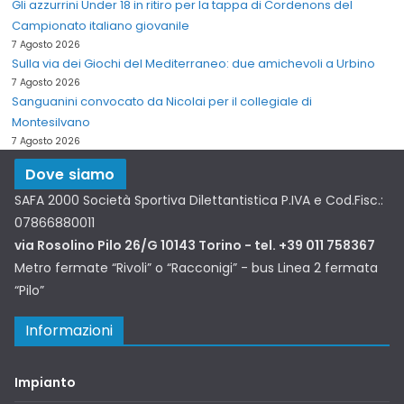
Gli azzurrini Under 18 in ritiro per la tappa di Cordenons del
Campionato italiano giovanile
7 Agosto 2026
Sulla via dei Giochi del Mediterraneo: due amichevoli a Urbino
7 Agosto 2026
Sanguanini convocato da Nicolai per il collegiale di
Montesilvano
7 Agosto 2026
Dove siamo
SAFA 2000 Società Sportiva Dilettantistica P.IVA e Cod.Fisc.:
07866880011
via Rosolino Pilo 26/G 10143 Torino - tel. +39 011 758367
Metro fermate “Rivoli” o “Racconigi” - bus Linea 2 fermata
“Pilo”
Informazioni
Impianto