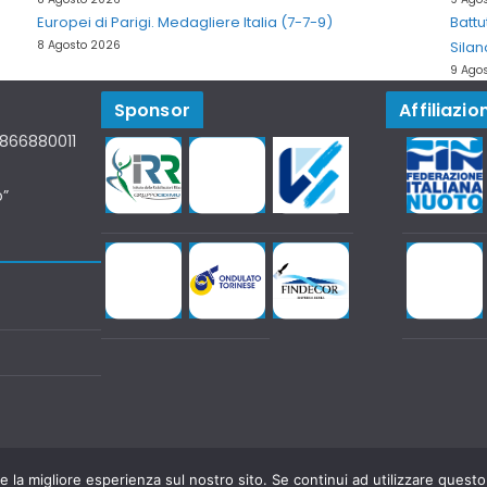
Europei di Parigi. Medagliere Italia (7-7-9)
Battu
8 Agosto 2026
Silan
9 Ago
Sponsor
Affiliazion
07866880011
o”
e la migliore esperienza sul nostro sito. Se continui ad utilizzare questo