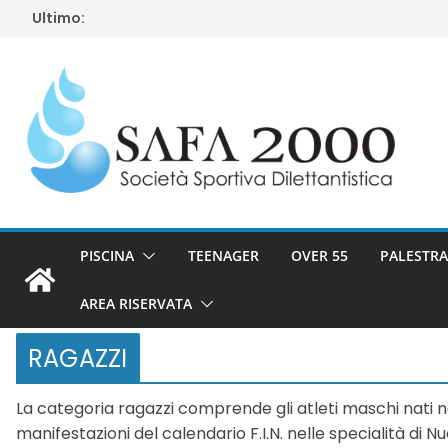
Salta
Ultimo:
al
contenuto
PISCINA
TEENAGER
OVER 55
PALESTRA
AREA RISERVATA
RAGAZZI
La categoria ragazzi comprende gli atleti maschi nati n
manifestazioni del calendario F.I.N. nelle specialità di