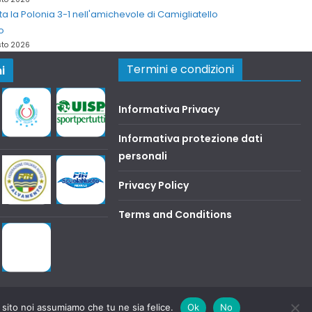
ta la Polonia 3-1 nell'amichevole di Camigliatello
o
sto 2026
Termini e condizioni
i
Informativa Privacy
Informativa protezione dati
personali
Privacy Policy
Terms and Conditions
 sito noi assumiamo che tu ne sia felice.
Ok
No