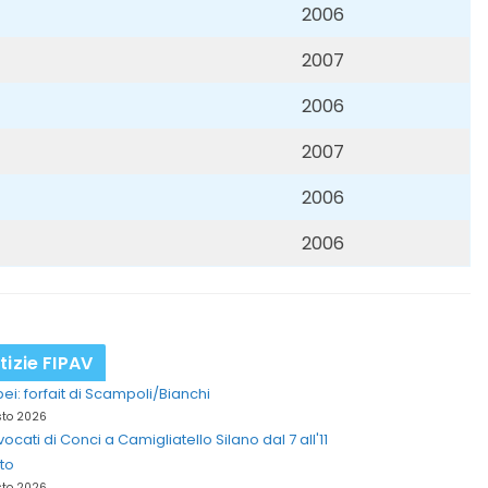
2006
2007
2006
2007
2006
2006
tizie FIPAV
ei: forfait di Scampoli/Bianchi
sto 2026
vocati di Conci a Camigliatello Silano dal 7 all'11
to
sto 2026