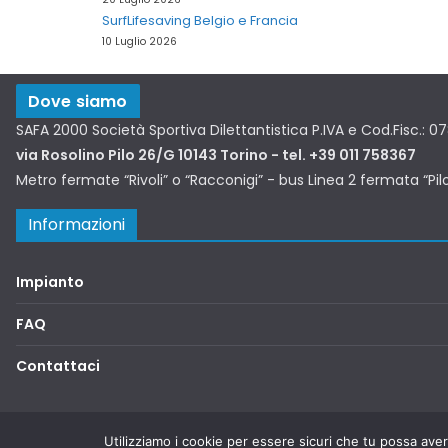
SurfLifesaving Belgio e Francia
10 Luglio 2026
Dove siamo
SAFA 2000 Società Sportiva Dilettantistica P.IVA e Cod.Fisc.: 
via Rosolino Pilo 26/G 10143 Torino - tel. +39 011 758367
Metro fermate “Rivoli” o “Racconigi” - bus Linea 2 fermata “Pil
Informazioni
Impianto
FAQ
Contattaci
Copyright © 2026
SAFA2000
. Tutti i diritti riservati.
Utilizziamo i cookie per essere sicuri che tu possa aver