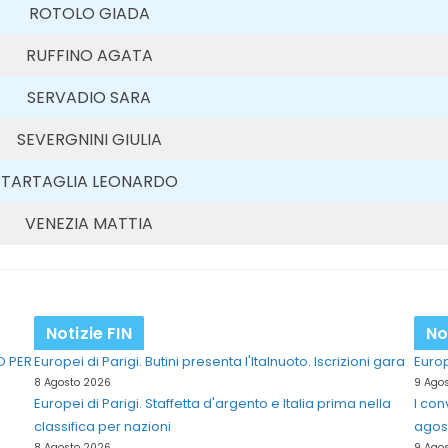
ROTOLO GIADA
RUFFINO AGATA
SERVADIO SARA
SEVERGNINI GIULIA
TARTAGLIA LEONARDO
VENEZIA MATTIA
Notizie FIN
No
O PER
Europei di Parigi. Butini presenta l'Italnuoto. Iscrizioni gara
Europ
8 Agosto 2026
9 Ago
Europei di Parigi. Staffetta d'argento e Italia prima nella
I con
classifica per nazioni
agos
8 Agosto 2026
9 Ago