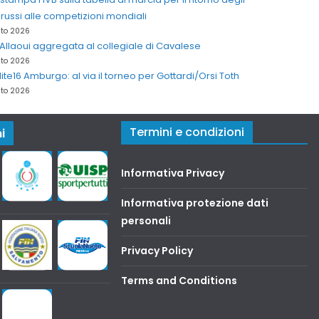
i russi alle competizioni mondiali
sto 2026
Allaoui aggregata al collegiale di Cavalese
sto 2026
lite16 Amburgo: al via il torneo per Gottardi/Orsi Toth
sto 2026
Termini e condizioni
i
Informativa Privacy
Informativa protezione dati
personali
Privacy Policy
Terms and Conditions