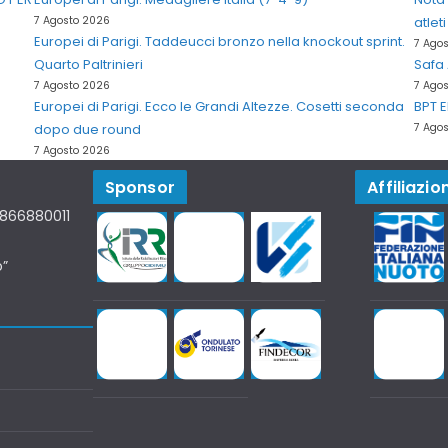
7 Agosto 2026
atlet
Europei di Parigi. Taddeucci bronzo nella knockout sprint.
7 Ago
Quarto Paltrinieri
Safa 
7 Agosto 2026
7 Ago
Europei di Parigi. Ecco le Grandi Altezze. Cosetti seconda
BPT E
dopo due round
7 Ago
7 Agosto 2026
Sponsor
Affiliazion
07866880011
o”