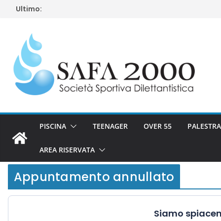
Salta
Ultimo:
al
contenuto
PISCINA
TEENAGER
OVER 55
PALESTRA
AREA RISERVATA
Appuntamento annullato
Siamo spiacent