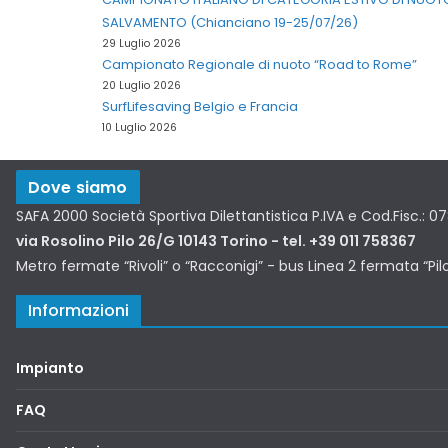
SALVAMENTO (Chianciano 19-25/07/26)
29 Luglio 2026
Campionato Regionale di nuoto “Road to Rome”
20 Luglio 2026
SurfLifesaving Belgio e Francia
10 Luglio 2026
Dove siamo
SAFA 2000 Società Sportiva Dilettantistica P.IVA e Cod.Fisc.: 
via Rosolino Pilo 26/G 10143 Torino - tel. +39 011 758367
Metro fermate “Rivoli” o “Racconigi” - bus Linea 2 fermata “Pil
Informazioni
Impianto
FAQ