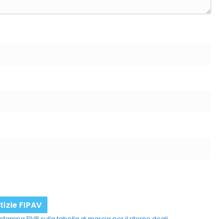
tizie FIPAV
stampa FIVB sulla tabella di marcia per il ritorno degli